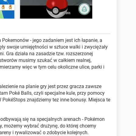
em Pokemonów - jego zadaniem jest ich łapanie, a
ęły swoje umiejętności w sztuce walki i zwyciężały
 Gra działa na zasadzie tzw. rozszerzonej
h stworów musimy szukać w całkiem realnej,
mierzamy więc w tym celu okoliczne ulice, parki i
alezienie na planie gry jest przez gracza zawsze
am Poké Balls, czyli specjalne kule, przy pomocy
PokéStops znajdziemy tez inne bonusy. Miejsca te
odbywają się na specjalnych arenach - Pokémon
ry, możemy wybrać drużynę, do której chcemy
 areny i rywalizować o zdobycie kolejnych.