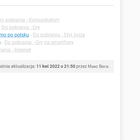
Do pobrania - Komunikatory
-
Do pobrania - Gry
rmo po polsku
-
Do pobrania - Styl życia
o
-
Do pobrania - Gry na smartfony
ania - Internet
atnia aktualizacja:
11 kwi 2022 o 21:50
przez
Макс Вега
.