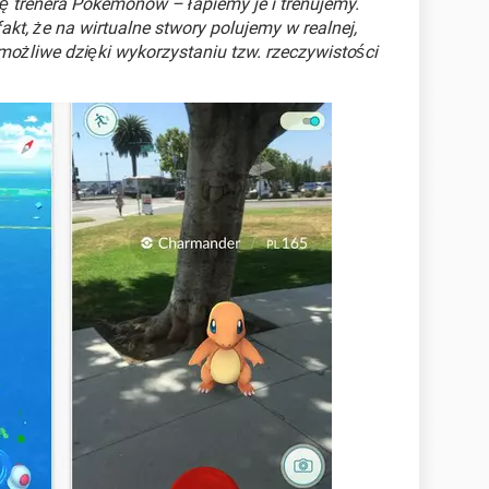
ę trenera Pokemonów – łapiemy je i trenujemy.
fakt, że na wirtualne stwory polujemy w realnej,
 możliwe dzięki wykorzystaniu tzw. rzeczywistości