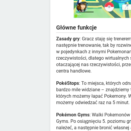
Główne funkcje
Zasady gry
: Gracz staję się trener
następnie trenowanie, tak by rozwin
w pojedynkach z innymi Pokemonami.
rzeczywistości, dlatego wirtualnyc
otaczającej nas rzeczywistości, prze
centra handlowe.
PokéStops
: To miejsca, których odn
bardzo mile widziane – znajdziemy t
których możemy łapać Pokemony. W 
możemy odwiedzać raz na 5 minut.
Pokémon Gyms
: Walki Pokemonów 
Gyms. Po osiągnięciu 5. poziomu g
należeć, a następnie bronić własnej