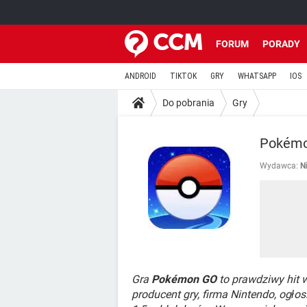
FORUM
PORADY
ANDROID
TIKTOK
GRY
WHATSAPP
IOS
Do pobrania
Gry
Pokémo
Wydawca:
Ni
Gra
Pokémon GO
to prawdziwy hit w
producent gry, firma Nintendo, ogło