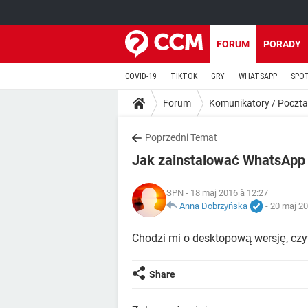
FORUM
PORADY
COVID-19
TIKTOK
GRY
WHATSAPP
SPO
Forum
Komunikatory / Poczta
Poprzedni Temat
Jak zainstalować WhatsApp
SPN
- 18 maj 2016 à 12:27
Anna Dobrzyńska
-
20 maj 20
Chodzi mi o desktopową wersję, czy
Share