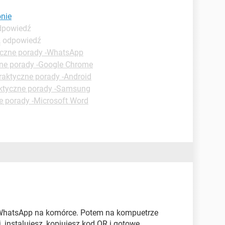
onie
odpowiedź
ą odpowiedź
yczne porady -WhatsApp
ne porady -Google Chrome
raktyczne porady -Android
ktyczne porady -Samsung
e porady -Microsoft Word
 WhatsApp na komórce. Potem na kompuetrze
, instalujesz, kopiujesz kod QR i gotowe.