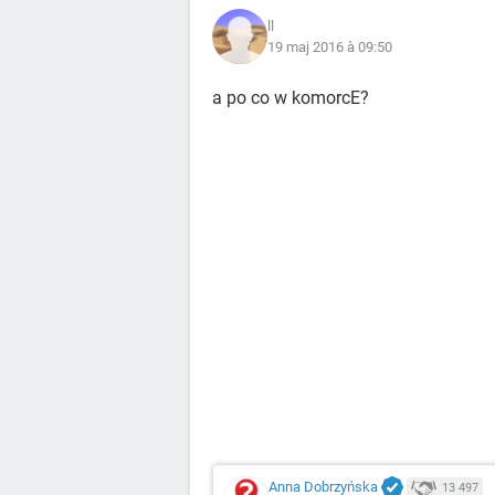
ll
19 maj 2016 à 09:50
a po co w komorcE?
Anna Dobrzyńska
13 497