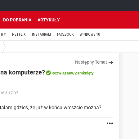
DO POBRANIA
ARTYKUŁY
TIFY
NETFLIX
INSTAGRAM
FACEBOOK
WINDOWS 10
Następny Temat
 na komputerze?
Rozwiązany
/Zamknięty
16 à 17:37
tałam gdzieś, że już w końcu wreszcie można?