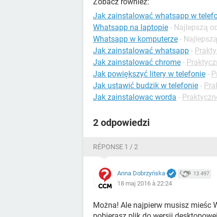
Zobacz również:
Jak zainstalować whatsapp w telef
Whatsapp na laptopie
- Najlepszą 
Whatsapp w komputerze
- Najlepsz
Jak zainstalować whatsapp
-
Prakt
Jak zainstalować chrome
-
Praktycz
Jak powiększyć litery w telefonie
-
P
Jak ustawić budzik w telefonie
-
Pra
Jak zainstalowac worda
-
Praktyczn
2 odpowiedzi
RÉPONSE 1 / 2
Anna Dobrzyńska
13 497
18 maj 2016 à 22:24
Można! Ale najpierw musisz mieśc
pobierasz plik do wersji desktopowej