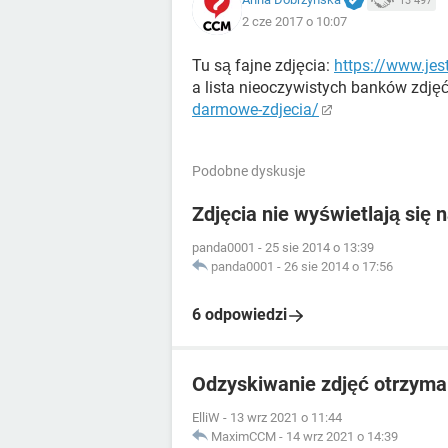
13 497
2 cze 2017 o 10:07
Tu są fajne zdjęcia:
https://www.jes
a lista nieoczywistych banków zdjęć 
darmowe-zdjecia/
Podobne dyskusje
Zdjęcia nie wyświetlają się 
panda0001
-
25 sie 2014 o 13:39
panda0001
-
26 sie 2014 o 17:56
6 odpowiedzi
Odzyskiwanie zdjęć otrzym
ElliW
-
13 wrz 2021 o 11:44
MaximCCM
-
14 wrz 2021 o 14:39