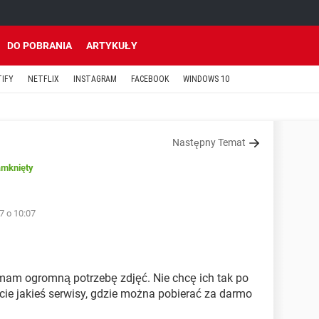
DO POBRANIA
ARTYKUŁY
TIFY
NETFLIX
INSTAGRAM
FACEBOOK
WINDOWS 10
Następny Temat
amknięty
7 o 10:07
 mam ogromną potrzebę zdjęć. Nie chcę ich tak po
cie jakieś serwisy, gdzie można pobierać za darmo