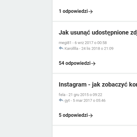
1 odpowiedzi
Jak usunąć udostępnione zd
megi81
-
6 wrz 2017 o 00:58
Karolllla
-
24 lis 2018 o 21:09
54 odpowiedzi
Instagram - jak zobaczyć ko
fela
-
21 gru 2015 o 09:22
gyt
-
5 mar 2017 o 05:46
5 odpowiedzi