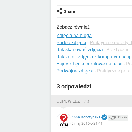
Share
Zobacz również:
Zdjęcia na bloga
Badoo zdjęcia
-
Praktyczne porady -I
Jak skanować zdjęcia
-
Praktyczne 
Jak zgrać zdjęcia z komputera na i
Fajne zdjęcia profilowe na fejsa
-
Pr
Podwójne zdjęcia
-
Praktyczne pora
3 odpowiedzi
ODPOWIEDŹ 1 / 3
Anna Dobrzyńska
13 497
5 maj 2016 o 21:41