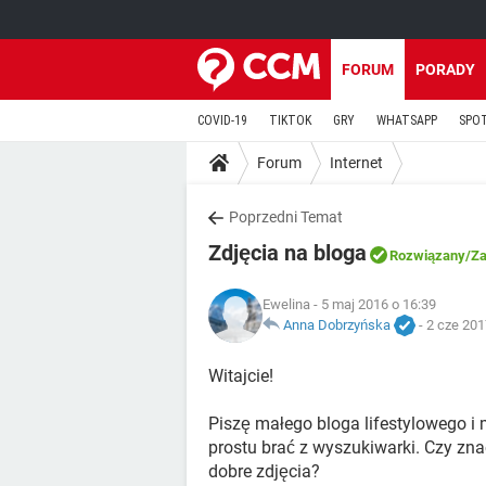
FORUM
PORADY
COVID-19
TIKTOK
GRY
WHATSAPP
SPO
Forum
Internet
Poprzedni Temat
Zdjęcia na bloga
Rozwiązany
/Z
Ewelina
- 5 maj 2016 o 16:39
Anna Dobrzyńska
-
2 cze 201
Witajcie!
Piszę małego bloga lifestylowego i
prostu brać z wyszukiwarki. Czy zna
dobre zdjęcia?