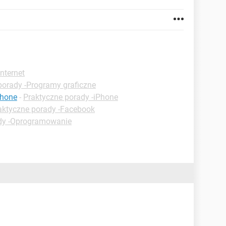
nternet
porady -Programy graficzne
phone
-
Praktyczne porady -iPhone
aktyczne porady -Facebook
dy -Oprogramowanie