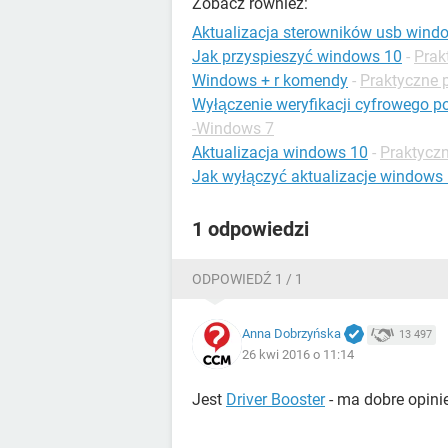
Zobacz również:
Aktualizacja sterowników usb wind
Jak przyspieszyć windows 10
-
Prak
Windows + r komendy
-
Praktyczne 
Wyłączenie weryfikacji cyfrowego 
-Windows 7
Aktualizacja windows 10
-
Praktycz
Jak wyłączyć aktualizacje windows
1 odpowiedzi
ODPOWIEDŹ 1 / 1
Anna Dobrzyńska
13 497
26 kwi 2016 o 11:14
Jest
Driver Booster
- ma dobre opinie