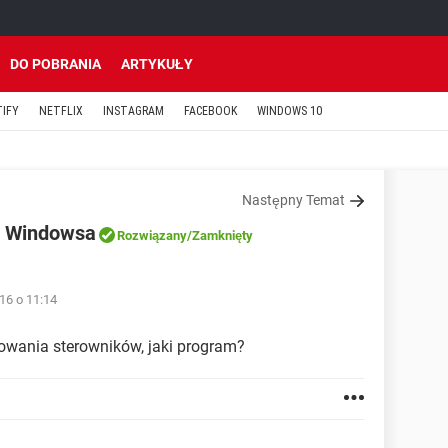
DO POBRANIA
ARTYKUŁY
TIFY
NETFLIX
INSTAGRAM
FACEBOOK
WINDOWS 10
Następny Temat
a Windowsa
Rozwiązany
/Zamknięty
16 o 11:14
zowania sterowników, jaki program?