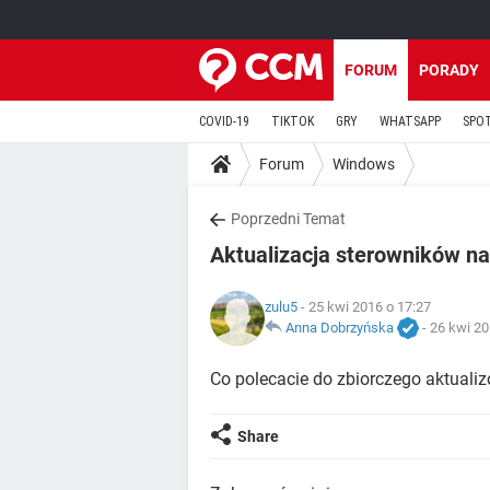
FORUM
PORADY
COVID-19
TIKTOK
GRY
WHATSAPP
SPO
Forum
Windows
Poprzedni Temat
Aktualizacja sterowników n
zulu5
- 25 kwi 2016 o 17:27
Anna Dobrzyńska
-
26 kwi 20
Co polecacie do zbiorczego aktuali
Share