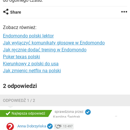
do ogólnego czasu.
WINDOWS 10
Share
Zobacz również:
Endomondo polski lektor
Jak wyłączyć komunikaty głosowe w Endomondo
Jak ręcznie dodać trening w Endomondo
Poker texas polski
Kierunkowy z polski do usa
Jak zmienic netflix na polski
2 odpowiedzi
ODPOWIEDŹ 1 / 2
sprawdzona przez:
Najlepsza odpowiedź
Karolina Świdrak
Anna Dobrzyńska
13 497