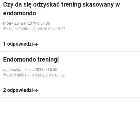
Czy da się odzyskać trening skasowany w
endomondo
Piotr
-
25 mar 2019 o 07:36
LuizaFrytka
-
3 kwi 2019 o 18:27
1 odpowiedzi
Endomondo treningi
agnieszka
-
6 cze 2018 o 16:35
andruidka
-
13 cze 2018 o 07:39
2 odpowiedzi