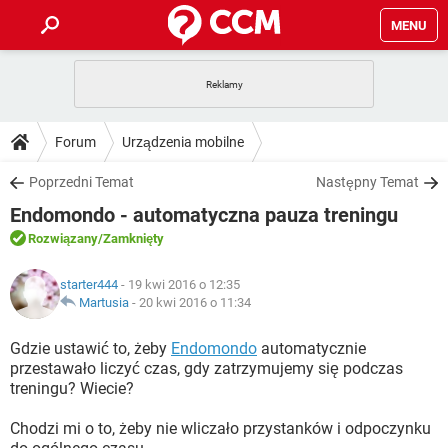
MENU
STRONA GŁÓWNA
YOUTUBE
TIKTOK
PORADY
Forum
Urządzenia mobilne
GRY
WHATSAPP
PlayStation
TIKTOK
DO POBRANIA
Poprzedni Temat
Następny Temat
SPOTIFY
NETFLIX
GRY
WHATSAPP
Endomondo - automatyczna pauza treningu
INSTAGRAM
ANDROID
FACEBOOK
TIKTOK
FORUM
SPOTIFY
NETFLIX
Rozwiązany
/Zamknięty
WINDOWS 10
GRY
WHATSAPP
INSTAGRAM
COVID-19
FACEBOOK
TIKTOK
ARTYKUŁY
IOS
starter444
- 19 kwi 2016 o 12:35
NETFLIX
WINDOWS 10
GRY
WHATSAPP
Martusia
-
20 kwi 2016 o 11:34
INSTAGRAM
COVID-19
FACEBOOK
TIKTOK
SPOTIFY
NETFLIX
Gdzie ustawić to, żeby
Endomondo
automatycznie
WINDOWS 10
GRY
WHATSAPP
przestawało liczyć czas, gdy zatrzymujemy się podczas
INSTAGRAM
FACEBOOK
treningu? Wiecie?
SPOTIFY
NETFLIX
WINDOWS 10
INSTAGRAM
FACEBOOK
Chodzi mi o to, żeby nie wliczało przystanków i odpoczynku