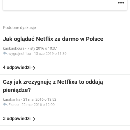
Podobne dyskusje
Jak oglądać Netflix za darmo w Polsce
kaskaskoura
-
7 sty 2016 o 10:37
wygrajnetflixa
-
13 cze 2019 o 11:39
4 odpowiedzi
Czy jak zrezygnuję z Netflixa to oddają
pieniądze?
karakanka
-
21 mar 2016 o 13:52
Floreo
-
22 mar 2016 o 12:00
3 odpowiedzi