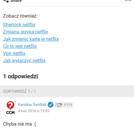
Share
WINDOWS 10
Zobacz również:
Sherlock netflix
Zmiana jezyka netflix
Jak zmienic karte w netflix
Co to jest netflix
Vpn netflix
Jak wyłączyć netflix
1 odpowiedzi
ODPOWIEDŹ 1 / 1
Karolina Świdrak
9 019
4 kwi 2016 o 15:53
Chyba nie ma :(