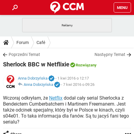
MENU
STRONA GŁÓWNA
YOUTUBE
TIKTOK
PORADY
Forum
Café
GRY
WHATSAPP
PlayStation
TIKTOK
DO POBRANIA
Poprzedni Temat
Następny Temat
SPOTIFY
NETFLIX
GRY
WHATSAPP
Sherlock BBC w Netflixie
INSTAGRAM
ANDROID
FACEBOOK
TIKTOK
Rozwiązany
FORUM
SPOTIFY
NETFLIX
WINDOWS 10
GRY
WHATSAPP
Anna Dobrzyńska
- 1 kwi 2016 o 12:17
INSTAGRAM
COVID-19
FACEBOOK
TIKTOK
ARTYKUŁY
Anna Dobrzyńska
-
7 kwi 2016 o 09:26
IOS
NETFLIX
WINDOWS 10
GRY
WHATSAPP
INSTAGRAM
COVID-19
FACEBOOK
TIKTOK
Wczoraj odkryłam, że
Netflix
dodał cały serial Sherlocka z
SPOTIFY
NETFLIX
Bendeictem Cumberbatchem i Martinem Freemanem. Jest
WINDOWS 10
GRY
WHATSAPP
także odcinek specjalny, który był w Polsce w kinach, czyli
INSTAGRAM
FACEBOOK
s04e01. To taka informacja dla fanów. Są tu jacyś fani tego
SPOTIFY
NETFLIX
WINDOWS 10
serialu?
INSTAGRAM
FACEBOOK