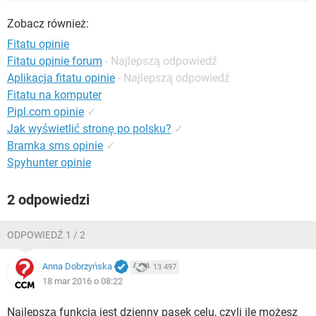
WINDOWS 10
Zobacz również:
Fitatu opinie
Fitatu opinie forum
- Najlepszą odpowiedź
Aplikacja fitatu opinie
- Najlepszą odpowiedź
Fitatu na komputer
Pipl.com opinie
✓
Jak wyświetlić stronę po polsku?
✓
Bramka sms opinie
✓
Spyhunter opinie
2 odpowiedzi
ODPOWIEDŹ 1 / 2
Anna Dobrzyńska
13 497
18 mar 2016 o 08:22
Najlepszą funkcją jest dzienny pasek celu, czyli ile możesz