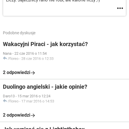
Liczy. Jajecznicy rano nie robi, ale kalorie liczy ;-)
Podobne dyskusje
Wakacyjni Piraci - jak korzystać?
Nana
-
22 cze 2016 o 11:54
Floreo
-
28 cze 2016 o 12:33
2 odpowiedzi
Duolingo angielski - jakie opinie?
Daro13
-
15 mar 2016 o 12:24
Floreo
-
17 mar 2016 o 14:53
2 odpowiedzi