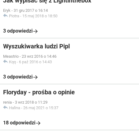
Jak wypisać się z Lightinthebox
Eryk
-
31 gru 2017 o 16:14
Piotra
-
15 maj 2018 o 18:50
3 odpowiedzi
Wyszukiwarka ludzi Pipl
Meastrio
-
23 wrz 2016 o 14:46
Kqq
-
6 paź 2016 o 14:43
3 odpowiedzi
Floryday - prośba o opinie
renia
-
3 wrz 2018 o 11:29
Halina
-
26 maj 2021 o 15:37
18 odpowiedzi