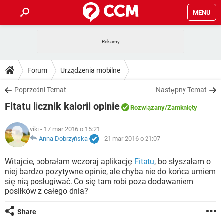
MENU
STRONA GŁÓWNA
YOUTUBE
TIKTOK
PORADY
Forum
Urządzenia mobilne
GRY
WHATSAPP
PlayStation
TIKTOK
DO POBRANIA
Poprzedni Temat
Następny Temat
SPOTIFY
NETFLIX
GRY
WHATSAPP
Fitatu licznik kalorii opinie
INSTAGRAM
ANDROID
FACEBOOK
TIKTOK
Rozwiązany
/Zamknięty
FORUM
SPOTIFY
NETFLIX
WINDOWS 10
GRY
WHATSAPP
viki
- 17 mar 2016 o 15:21
INSTAGRAM
COVID-19
FACEBOOK
TIKTOK
ARTYKUŁY
Anna Dobrzyńska
-
21 mar 2016 o 21:07
IOS
NETFLIX
WINDOWS 10
GRY
WHATSAPP
INSTAGRAM
COVID-19
FACEBOOK
TIKTOK
Witajcie, pobrałam wczoraj aplikację
Fitatu
, bo słyszałam o
SPOTIFY
NETFLIX
niej bardzo pozytywne opinie, ale chyba nie do końca umiem
WINDOWS 10
GRY
WHATSAPP
się nią posługiwać. Co się tam robi poza dodawaniem
INSTAGRAM
FACEBOOK
posiłków z całego dnia?
SPOTIFY
NETFLIX
WINDOWS 10
INSTAGRAM
FACEBOOK
Share