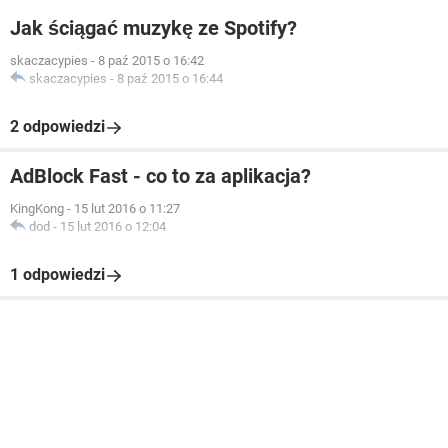
Jak ściągać muzykę ze Spotify?
skaczacypies
-
8 paź 2015 o 16:42
skaczacypies
-
8 paź 2015 o 16:44
2 odpowiedzi
AdBlock Fast - co to za aplikacja?
KingKong
-
15 lut 2016 o 11:27
dod
-
15 lut 2016 o 12:04
1 odpowiedzi