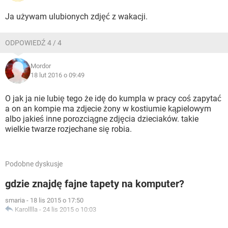
Ja używam ulubionych zdjęć z wakacji.
ODPOWIEDŹ 4 / 4
Mordor
18 lut 2016 o 09:49
O jak ja nie lubię tego że idę do kumpla w pracy coś zapytać
a on an kompie ma zdjecie żony w kostiumie kąpielowym
albo jakieś inne porozciągne zdjęcia dzieciaków. takie
wielkie twarze rozjechane się robia.
Podobne dyskusje
gdzie znajdę fajne tapety na komputer?
smaria
-
18 lis 2015 o 17:50
Karolllla
-
24 lis 2015 o 10:03