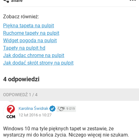
Share
WINDOWS 10
Zobacz również:
Piękna tapeta na pulpit
Ruchome tapety na pulpit
Widget pogoda na pulpit
Tapety na pulpit hd
Jak dodac chrome na pulpit
Jak dodać skrót strony na pulpit
4 odpowiedzi
ODPOWIEDŹ 1 / 4
Karolina Świdrak
9 019
12 lut 2016 o 10:27
Windows 10 ma tyle pięknych tapet w zestawie, że
wystarczy mi do końca życia. Niczego więcej nie szukam.