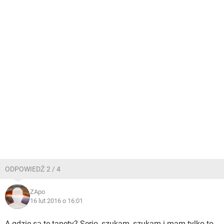
ODPOWIEDŹ 2 / 4
ZApo
16 lut 2016 o 16:01
A gdzie są te tapety? Serio, szukam, szukam i mam tylko to,