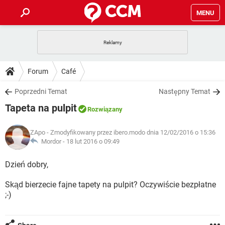
MENU
STRONA GŁÓWNA
YOUTUBE
TIKTOK
PORADY
Forum
Café
GRY
WHATSAPP
PlayStation
TIKTOK
DO POBRANIA
Poprzedni Temat
Następny Temat
SPOTIFY
NETFLIX
GRY
WHATSAPP
Tapeta na pulpit
INSTAGRAM
ANDROID
FACEBOOK
TIKTOK
Rozwiązany
FORUM
SPOTIFY
NETFLIX
WINDOWS 10
GRY
WHATSAPP
ZApo
- Zmodyfikowany przez ibero.modo dnia 12/02/2016 o 15:36
INSTAGRAM
COVID-19
FACEBOOK
TIKTOK
ARTYKUŁY
Mordor -
18 lut 2016 o 09:49
IOS
NETFLIX
WINDOWS 10
GRY
WHATSAPP
INSTAGRAM
COVID-19
FACEBOOK
TIKTOK
Dzień dobry,
SPOTIFY
NETFLIX
WINDOWS 10
GRY
WHATSAPP
Skąd bierzecie fajne tapety na pulpit? Oczywiście bezpłatne
INSTAGRAM
FACEBOOK
;-)
SPOTIFY
NETFLIX
WINDOWS 10
INSTAGRAM
FACEBOOK