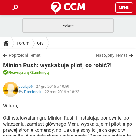
MENU
STRONA GŁÓWNA
YOUTUBE
TIKTOK
PORADY
Forum
Gry
GRY
WHATSAPP
PlayStation
TIKTOK
DO POBRANIA
Poprzedni Temat
Następny Temat
SPOTIFY
NETFLIX
GRY
WHATSAPP
Minion Rush: wyskakuje pilot, co robić?!
INSTAGRAM
ANDROID
FACEBOOK
TIKTOK
FORUM
SPOTIFY
NETFLIX
Rozwiązany
/Zamknięty
WINDOWS 10
GRY
WHATSAPP
INSTAGRAM
COVID-19
FACEBOOK
TIKTOK
ARTYKUŁY
IOS
paulaj95
- 27 gru 2015 o 10:59
NETFLIX
WINDOWS 10
GRY
WHATSAPP
Damianek
-
22 mar 2016 o 18:23
INSTAGRAM
COVID-19
FACEBOOK
TIKTOK
SPOTIFY
NETFLIX
Witam,
WINDOWS 10
GRY
WHATSAPP
INSTAGRAM
FACEBOOK
Odinstalowałam grę Minion Rush i instalując ponownie, po
SPOTIFY
NETFLIX
WINDOWS 10
włączeniu, zamiast głównego Menu wyskakuje mi pilot, a po
INSTAGRAM
FACEBOOK
prawej stronie komendy, np. Jak się schylić, jak skręcić w