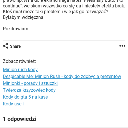
prawo itp. A na dole ekranu miga napis "Press any button to
WINDOWS 10
continue", wciskam wszystko co się da i niestety efektu brak.
Ktoś miał może taki problem i wie jak go rozwiązać?
Byłabym wdzięczna.
Pozdrawiam
Share
Zobacz również:
Minion rush kody
Despicable Me: Minion Rush - kody do zdobycia prezentów
Minionki - porady i sztuczki
Twierdza krzyżowiec kody
Kody do gta 5 na kase
Kody ascii
1 odpowiedzi