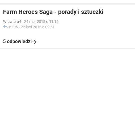
Farm Heroes Saga - porady i sztuczki
Wiewiora4
-
24 mar 2015 o 11:16
zulu5
-
22 kwi 2015 o 09:51
5 odpowiedzi