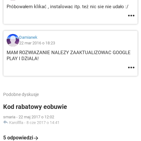
Próbowałem klikać , instalowac itp. też nic sie nie udało :/
Damianek
22 mar 2016 o 18:23
MAM ROZWIAZANIE NALEZY ZAAKTUALIZOWAC GOOGLE
PLAY I DZIALA!
Podobne dyskusje
Kod rabatowy eobuwie
smaria
-
22 maj 2017 o 12:02
Karolllla
-
8 cze 2017 o 14:41
5 odpowiedzi