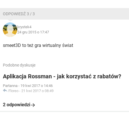
ODPOWIEDŹ 3 / 3
krystek4
24 gru 2015 o 17:47
smeet3D to też gra wirtualny świat
Podobne dyskusje
Aplikacja Rossman - jak korzystać z rabatów?
Partanna
-
19 kwi 2017 o 14:46
Floreo
-
21 kwi 2017 o 08:49
2 odpowiedzi