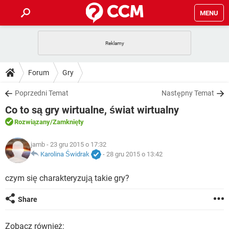
MENU
STRONA GŁÓWNA
YOUTUBE
TIKTOK
PORADY
Forum
Gry
GRY
WHATSAPP
PlayStation
TIKTOK
DO POBRANIA
Poprzedni Temat
Następny Temat
SPOTIFY
NETFLIX
GRY
WHATSAPP
Co to są gry wirtualne, świat wirtualny
INSTAGRAM
ANDROID
FACEBOOK
TIKTOK
FORUM
SPOTIFY
NETFLIX
Rozwiązany
/Zamknięty
WINDOWS 10
GRY
WHATSAPP
INSTAGRAM
COVID-19
FACEBOOK
TIKTOK
ARTYKUŁY
jamb
- 23 gru 2015 o 17:32
IOS
NETFLIX
WINDOWS 10
GRY
WHATSAPP
Karolina Świdrak
-
28 gru 2015 o 13:42
INSTAGRAM
COVID-19
FACEBOOK
TIKTOK
SPOTIFY
NETFLIX
czym się charakteryzują takie gry?
WINDOWS 10
GRY
WHATSAPP
INSTAGRAM
FACEBOOK
SPOTIFY
NETFLIX
Share
WINDOWS 10
INSTAGRAM
FACEBOOK
Zobacz również: