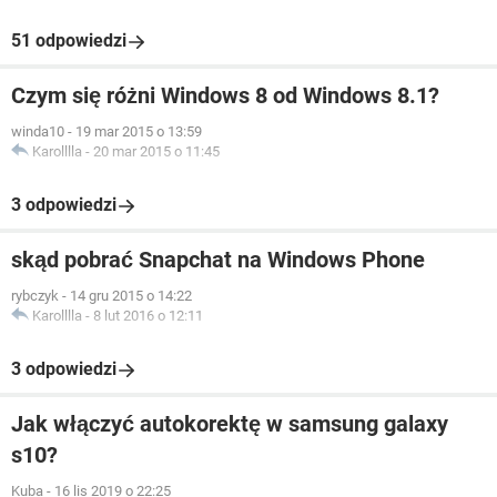
51 odpowiedzi
Czym się różni Windows 8 od Windows 8.1?
winda10
-
19 mar 2015 o 13:59
Karolllla
-
20 mar 2015 o 11:45
3 odpowiedzi
skąd pobrać Snapchat na Windows Phone
rybczyk
-
14 gru 2015 o 14:22
Karolllla
-
8 lut 2016 o 12:11
3 odpowiedzi
Jak włączyć autokorektę w samsung galaxy
s10?
Kuba
-
16 lis 2019 o 22:25