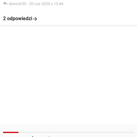
dorocik39
-
20 cze 2020 o 15:44
2 odpowiedzi