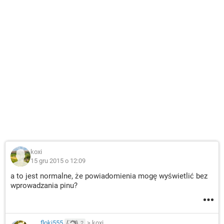
koxi
15 gru 2015 o 12:09
a to jest normalne, że powiadomienia mogę wyświetlić bez
wprowadzania pinu?
floki555
>
koxi
2