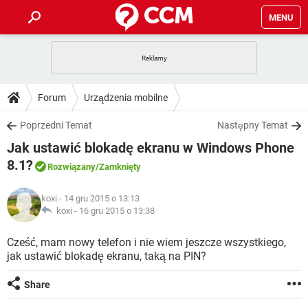
MENU
STRONA GŁÓWNA
YOUTUBE
TIKTOK
PORADY
Forum
Urządzenia mobilne
GRY
WHATSAPP
PlayStation
TIKTOK
DO POBRANIA
Poprzedni Temat
Następny Temat
SPOTIFY
NETFLIX
GRY
WHATSAPP
Jak ustawić blokadę ekranu w Windows Phone
INSTAGRAM
ANDROID
FACEBOOK
TIKTOK
FORUM
SPOTIFY
NETFLIX
8.1?
Rozwiązany
/Zamknięty
WINDOWS 10
GRY
WHATSAPP
INSTAGRAM
COVID-19
FACEBOOK
TIKTOK
ARTYKUŁY
IOS
NETFLIX
koxi
- 14 gru 2015 o 13:13
WINDOWS 10
GRY
WHATSAPP
koxi -
16 gru 2015 o 13:38
INSTAGRAM
COVID-19
FACEBOOK
TIKTOK
SPOTIFY
NETFLIX
Cześć, mam nowy telefon i nie wiem jeszcze wszystkiego,
WINDOWS 10
GRY
WHATSAPP
INSTAGRAM
FACEBOOK
jak ustawić blokadę ekranu, taką na PIN?
SPOTIFY
NETFLIX
WINDOWS 10
Share
INSTAGRAM
FACEBOOK