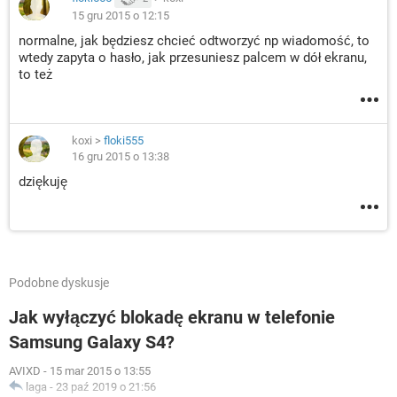
15 gru 2015 o 12:15
normalne, jak będziesz chcieć odtworzyć np wiadomość, to
wtedy zapyta o hasło, jak przesuniesz palcem w dół ekranu,
to też
koxi
>
floki555
16 gru 2015 o 13:38
dziękuję
Podobne dyskusje
Jak wyłączyć blokadę ekranu w telefonie
Samsung Galaxy S4?
AVIXD
-
15 mar 2015 o 13:55
laga
-
23 paź 2019 o 21:56