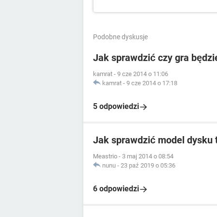
Podobne dyskusje
Jak sprawdzić czy gra będz
kamrat
-
9 cze 2014 o 11:06
kamrat
-
9 cze 2014 o 17:18
5 odpowiedzi
Jak sprawdzić model dysku
Meastrio
-
3 maj 2014 o 08:54
nunu
-
23 paź 2019 o 05:36
6 odpowiedzi