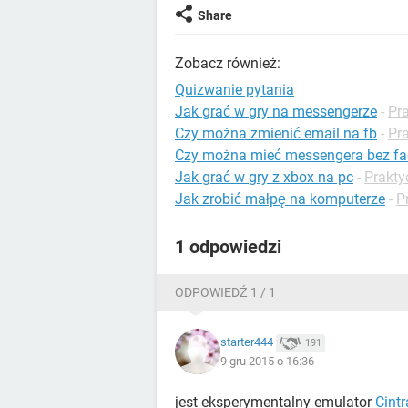
Share
Zobacz również:
Quizwanie pytania
Jak grać w gry na messengerze
-
Pr
Czy można zmienić email na fb
-
Pr
Czy można mieć messengera bez f
Jak grać w gry z xbox na pc
-
Prakty
Jak zrobić małpę na komputerze
-
P
1 odpowiedzi
ODPOWIEDŹ 1 / 1
starter444
191
9 gru 2015 o 16:36
jest eksperymentalny emulator
Cintr