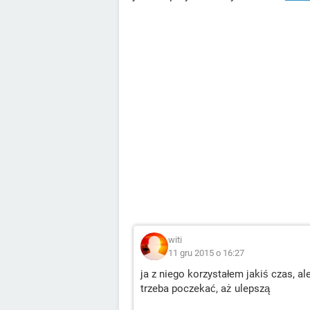
witi
11 gru 2015 o 16:27
ja z niego korzystałem jakiś czas, a
trzeba poczekać, aż ulepszą