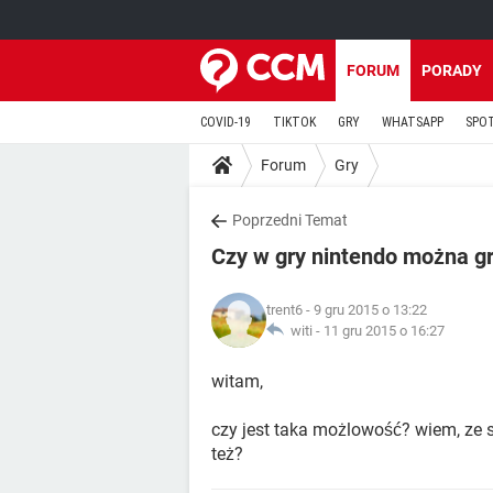
FORUM
PORADY
COVID-19
TIKTOK
GRY
WHATSAPP
SPO
Forum
Gry
Poprzedni Temat
Czy w gry nintendo można g
trent6
- 9 gru 2015 o 13:22
witi -
11 gru 2015 o 16:27
witam,
czy jest taka możlowość? wiem, ze 
też?