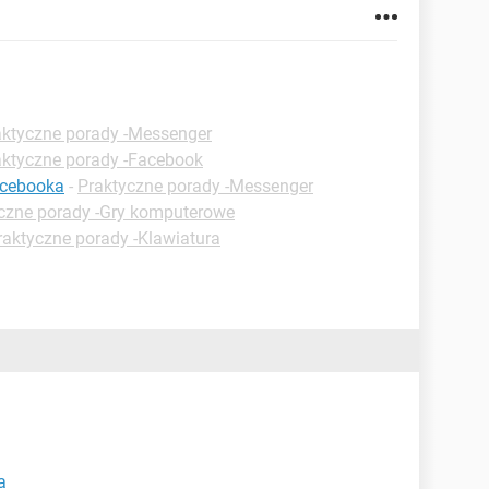
aktyczne porady -Messenger
aktyczne porady -Facebook
acebooka
-
Praktyczne porady -Messenger
czne porady -Gry komputerowe
raktyczne porady -Klawiatura
a