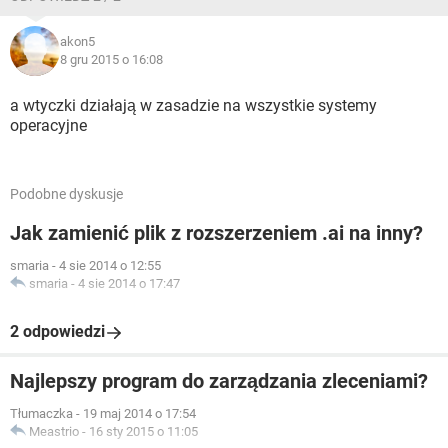
akon5
8 gru 2015 o 16:08
a wtyczki działają w zasadzie na wszystkie systemy
operacyjne
Podobne dyskusje
Jak zamienić plik z rozszerzeniem .ai na inny?
smaria
-
4 sie 2014 o 12:55
smaria
-
4 sie 2014 o 17:47
2 odpowiedzi
Najlepszy program do zarządzania zleceniami?
Tłumaczka
-
19 maj 2014 o 17:54
Meastrio
-
16 sty 2015 o 11:05