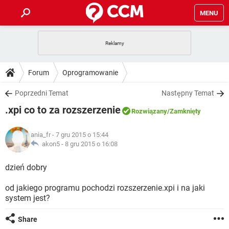
MENU
STRONA GŁÓWNA
YOUTUBE
TIKTOK
PORADY
Forum
Oprogramowanie
GRY
WHATSAPP
PlayStation
TIKTOK
DO POBRANIA
Poprzedni Temat
Następny Temat
SPOTIFY
NETFLIX
GRY
WHATSAPP
.xpi co to za rozszerzenie
INSTAGRAM
ANDROID
FACEBOOK
TIKTOK
Rozwiązany
/Zamknięty
FORUM
SPOTIFY
NETFLIX
WINDOWS 10
GRY
WHATSAPP
ania_fr
- 7 gru 2015 o 15:44
INSTAGRAM
COVID-19
FACEBOOK
TIKTOK
ARTYKUŁY
akon5 -
8 gru 2015 o 16:08
IOS
NETFLIX
WINDOWS 10
GRY
WHATSAPP
INSTAGRAM
COVID-19
FACEBOOK
TIKTOK
dzień dobry
SPOTIFY
NETFLIX
WINDOWS 10
GRY
WHATSAPP
od jakiego programu pochodzi rozszerzenie.xpi i na jaki
INSTAGRAM
FACEBOOK
system jest?
SPOTIFY
NETFLIX
WINDOWS 10
INSTAGRAM
FACEBOOK
Share