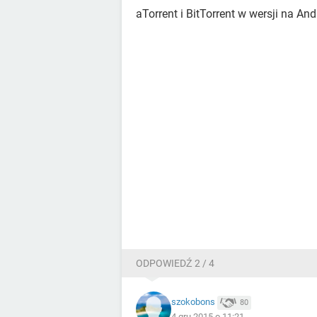
aTorrent i BitTorrent w wersji na And
ODPOWIEDŹ 2 / 4
szokobons
80
4 gru 2015 o 11:21