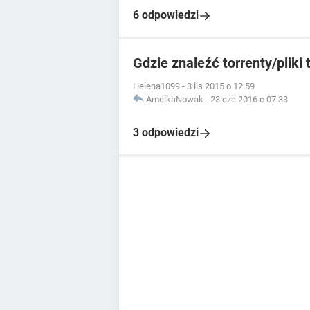
6 odpowiedzi
Gdzie znaleźć torrenty/pliki 
Helena1099
-
3 lis 2015 o 12:59
AmelkaNowak
-
23 cze 2016 o 07:33
3 odpowiedzi