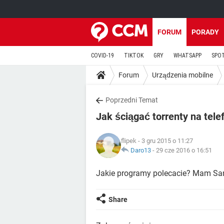
FORUM
PORADY
COVID-19
TIKTOK
GRY
WHATSAPP
SPO
Forum
Urządzenia mobilne
Poprzedni Temat
Jak ściągać torrenty na tele
flipek
- 3 gru 2015 o 11:27
Daro13
-
29 cze 2016 o 16:51
Jakie programy polecacie? Mam Sa
Share