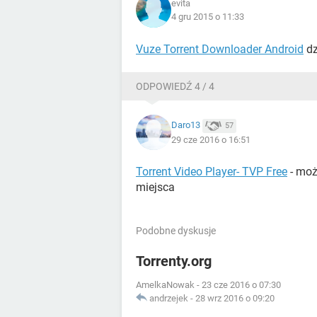
evita
4 gru 2015 o 11:33
Vuze Torrent Downloader Android
dz
ODPOWIEDŹ 4 / 4
Daro13
57
29 cze 2016 o 16:51
Torrent Video Player- TVP Free
- moż
miejsca
Podobne dyskusje
Torrenty.org
AmelkaNowak
-
23 cze 2016 o 07:30
andrzejek
-
28 wrz 2016 o 09:20