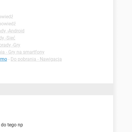
owiedź
dpowiedź
ady -Android
dy -Sieć
orady -Gry
ia - Gry na smartfony
armo
-
Do pobrania - Nawigacja
 do tego np