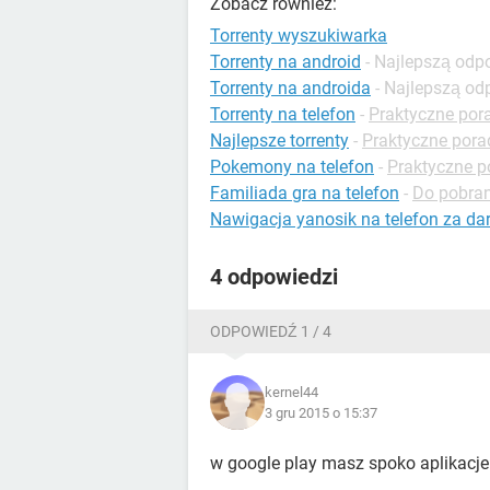
Zobacz również:
Torrenty wyszukiwarka
Torrenty na android
- Najlepszą odp
Torrenty na androida
- Najlepszą o
Torrenty na telefon
-
Praktyczne por
Najlepsze torrenty
-
Praktyczne pora
Pokemony na telefon
-
Praktyczne p
Familiada gra na telefon
-
Do pobran
Nawigacja yanosik na telefon za d
4 odpowiedzi
ODPOWIEDŹ 1 / 4
kernel44
3 gru 2015 o 15:37
w google play masz spoko aplikacje