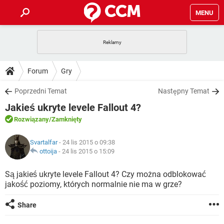
MENU
STRONA GŁÓWNA
YOUTUBE
TIKTOK
PORADY
Forum
Gry
GRY
WHATSAPP
PlayStation
TIKTOK
DO POBRANIA
Poprzedni Temat
Następny Temat
SPOTIFY
NETFLIX
GRY
WHATSAPP
Jakieś ukryte levele Fallout 4?
INSTAGRAM
ANDROID
FACEBOOK
TIKTOK
FORUM
SPOTIFY
NETFLIX
Rozwiązany
/Zamknięty
WINDOWS 10
GRY
WHATSAPP
INSTAGRAM
COVID-19
FACEBOOK
TIKTOK
ARTYKUŁY
IOS
Svartalfar
- 24 lis 2015 o 09:38
NETFLIX
WINDOWS 10
GRY
WHATSAPP
ottoija
-
24 lis 2015 o 15:09
INSTAGRAM
COVID-19
FACEBOOK
TIKTOK
SPOTIFY
NETFLIX
Są jakieś ukryte levele Fallout 4? Czy można odblokować
WINDOWS 10
GRY
WHATSAPP
jakość poziomy, których normalnie nie ma w grze?
INSTAGRAM
FACEBOOK
SPOTIFY
NETFLIX
WINDOWS 10
Share
INSTAGRAM
FACEBOOK