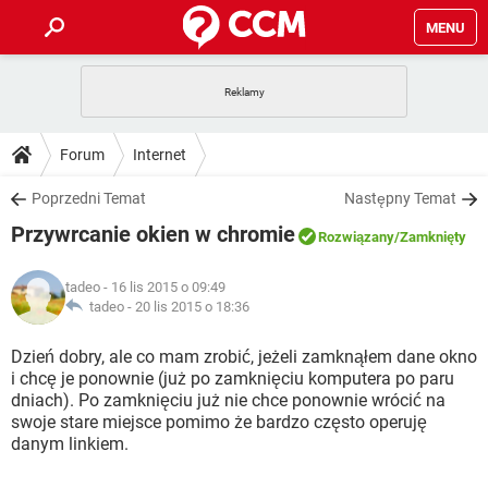
MENU
STRONA GŁÓWNA
YOUTUBE
TIKTOK
PORADY
Forum
Internet
GRY
WHATSAPP
PlayStation
TIKTOK
DO POBRANIA
Poprzedni Temat
Następny Temat
SPOTIFY
NETFLIX
GRY
WHATSAPP
Przywrcanie okien w chromie
INSTAGRAM
ANDROID
FACEBOOK
TIKTOK
Rozwiązany
/Zamknięty
FORUM
SPOTIFY
NETFLIX
WINDOWS 10
GRY
WHATSAPP
tadeo
- 16 lis 2015 o 09:49
INSTAGRAM
COVID-19
FACEBOOK
TIKTOK
ARTYKUŁY
tadeo -
20 lis 2015 o 18:36
IOS
NETFLIX
WINDOWS 10
GRY
WHATSAPP
INSTAGRAM
COVID-19
FACEBOOK
TIKTOK
Dzień dobry, ale co mam zrobić, jeżeli zamknąłem dane okno
SPOTIFY
NETFLIX
i chcę je ponownie (już po zamknięciu komputera po paru
WINDOWS 10
GRY
WHATSAPP
dniach). Po zamknięciu już nie chce ponownie wrócić na
INSTAGRAM
FACEBOOK
swoje stare miejsce pomimo że bardzo często operuję
SPOTIFY
NETFLIX
WINDOWS 10
danym linkiem.
INSTAGRAM
FACEBOOK