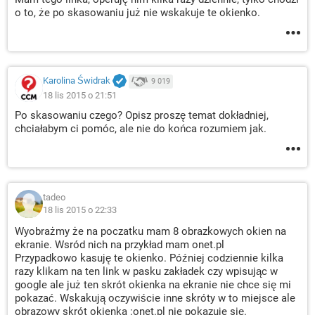
o to, że po skasowaniu już nie wskakuje te okienko.
Karolina Świdrak
9 019
18 lis 2015 o 21:51
Po skasowaniu czego? Opisz proszę temat dokładniej,
chciałabym ci pomóc, ale nie do końca rozumiem jak.
tadeo
18 lis 2015 o 22:33
Wyobrażmy że na poczatku mam 8 obrazkowych okien na
ekranie. Wsród nich na przykład mam onet.pl
Przypadkowo kasuję te okienko. Później codziennie kilka
razy klikam na ten link w pasku zakładek czy wpisując w
google ale już ten skrót okienka na ekranie nie chce się mi
pokazać. Wskakują oczywiście inne skróty w to miejsce ale
obrazowy skrót okienka :onet.pl nie pokazuje się.