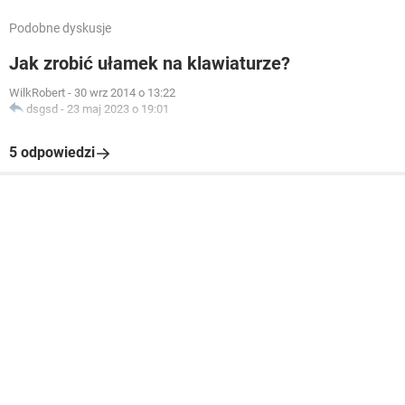
Podobne dyskusje
Jak zrobić ułamek na klawiaturze?
WilkRobert
-
30 wrz 2014 o 13:22
dsgsd
-
23 maj 2023 o 19:01
5 odpowiedzi