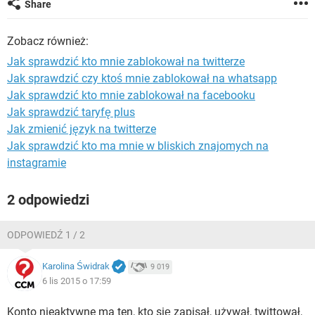
Share
WINDOWS 10
Zobacz również:
Jak sprawdzić kto mnie zablokował na twitterze
Jak sprawdzić czy ktoś mnie zablokował na whatsapp
Jak sprawdzić kto mnie zablokował na facebooku
Jak sprawdzić taryfę plus
Jak zmienić język na twitterze
Jak sprawdzić kto ma mnie w bliskich znajomych na
instagramie
2 odpowiedzi
ODPOWIEDŹ 1 / 2
Karolina Świdrak
9 019
6 lis 2015 o 17:59
Konto nieaktywne ma ten, kto się zapisał, używał, twittował,