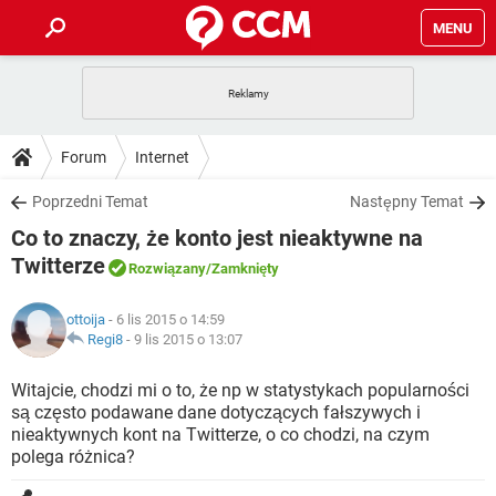
MENU
STRONA GŁÓWNA
YOUTUBE
TIKTOK
PORADY
Forum
Internet
GRY
WHATSAPP
PlayStation
TIKTOK
DO POBRANIA
Poprzedni Temat
Następny Temat
SPOTIFY
NETFLIX
GRY
WHATSAPP
Co to znaczy, że konto jest nieaktywne na
INSTAGRAM
ANDROID
FACEBOOK
TIKTOK
FORUM
SPOTIFY
NETFLIX
Twitterze
Rozwiązany
/Zamknięty
WINDOWS 10
GRY
WHATSAPP
INSTAGRAM
COVID-19
FACEBOOK
TIKTOK
ARTYKUŁY
IOS
NETFLIX
ottoija
- 6 lis 2015 o 14:59
WINDOWS 10
GRY
WHATSAPP
Regi8
-
9 lis 2015 o 13:07
INSTAGRAM
COVID-19
FACEBOOK
TIKTOK
SPOTIFY
NETFLIX
Witajcie, chodzi mi o to, że np w statystykach popularności
WINDOWS 10
GRY
WHATSAPP
INSTAGRAM
FACEBOOK
są często podawane dane dotyczących fałszywych i
SPOTIFY
NETFLIX
nieaktywnych kont na Twitterze, o co chodzi, na czym
WINDOWS 10
polega różnica?
INSTAGRAM
FACEBOOK