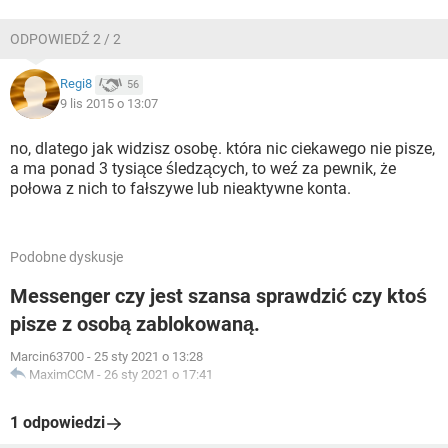
ODPOWIEDŹ 2 / 2
Regi8
56
9 lis 2015 o 13:07
no, dlatego jak widzisz osobę. która nic ciekawego nie pisze,
a ma ponad 3 tysiące śledzących, to weź za pewnik, że
połowa z nich to fałszywe lub nieaktywne konta.
Podobne dyskusje
Messenger czy jest szansa sprawdzić czy ktoś
pisze z osobą zablokowaną.
Marcin63700
-
25 sty 2021 o 13:28
MaximCCM
-
26 sty 2021 o 17:41
1 odpowiedzi