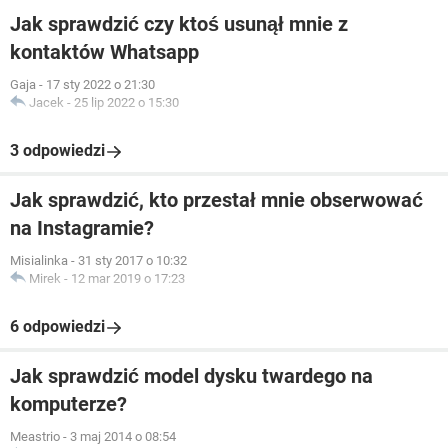
Jak sprawdzić czy ktoś usunął mnie z
kontaktów Whatsapp
Gaja
-
17 sty 2022 o 21:30
Jacek
-
25 lip 2022 o 15:30
3 odpowiedzi
Jak sprawdzić, kto przestał mnie obserwować
na Instagramie?
Misialinka
-
31 sty 2017 o 10:32
Mirek
-
12 mar 2019 o 17:23
6 odpowiedzi
Jak sprawdzić model dysku twardego na
komputerze?
Meastrio
-
3 maj 2014 o 08:54