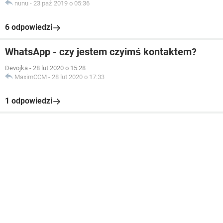
nunu
-
23 paź 2019 o 05:36
6 odpowiedzi
WhatsApp - czy jestem czyimś kontaktem?
Devojka
-
28 lut 2020 o 15:28
MaximCCM
-
28 lut 2020 o 17:33
1 odpowiedzi