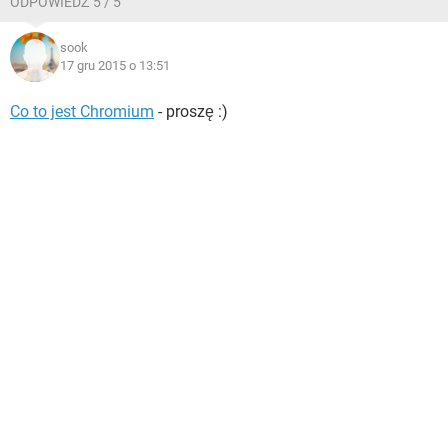
ODPOWIEDŹ 5 / 5
sook
17 gru 2015 o 13:51
Co to jest Chromium
- proszę :)