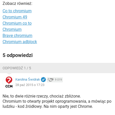
WINDOWS 10
Zobacz również:
Co to chromium
Chromium 49
Chromium co to
Chromium
Brave chromium
Chromium adblock
5 odpowiedzi
ODPOWIEDŹ 1 / 5
Karolina Świdrak
9 019
28 paź 2015 o 17:23
Nie, to dwie różnie rzeczy, chociaż zbliżone.
Chromium to otwarty projekt oprogramowania, a mówiąc po
ludzku - kod źródłowy. Na nim oparty jest Chrome.