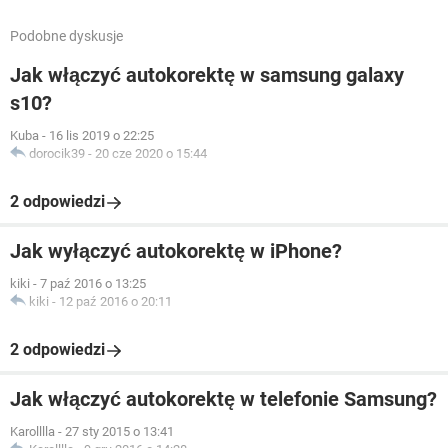
Podobne dyskusje
Jak włączyć autokorektę w samsung galaxy
s10?
Kuba
-
16 lis 2019 o 22:25
dorocik39
-
20 cze 2020 o 15:44
2 odpowiedzi
Jak wyłączyć autokorektę w iPhone?
kiki
-
7 paź 2016 o 13:25
kiki
-
12 paź 2016 o 20:11
2 odpowiedzi
Jak włączyć autokorektę w telefonie Samsung?
Karolllla
-
27 sty 2015 o 13:41