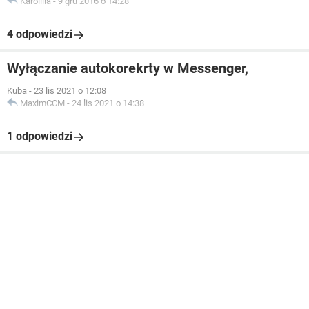
Karolllla
-
9 gru 2016 o 14:28
4 odpowiedzi
Wyłączanie autokorekrty w Messenger,
Kuba
-
23 lis 2021 o 12:08
MaximCCM
-
24 lis 2021 o 14:38
1 odpowiedzi