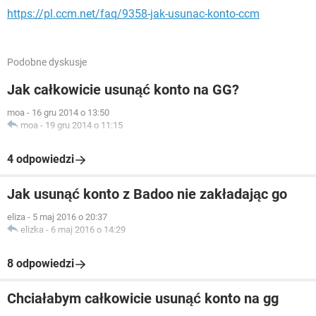
https://pl.ccm.net/faq/9358-jak-usunac-konto-ccm
Podobne dyskusje
Jak całkowicie usunąć konto na GG?
moa
-
16 gru 2014 o 13:50
moa
-
19 gru 2014 o 11:15
4 odpowiedzi
Jak usunąć konto z Badoo nie zakładając go
eliza
-
5 maj 2016 o 20:37
elizka
-
6 maj 2016 o 14:29
8 odpowiedzi
Chciałabym całkowicie usunąć konto na gg