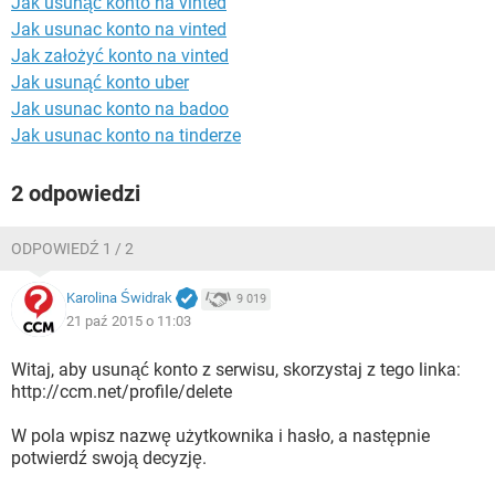
Jak usunąć konto na vinted
WINDOWS 10
Jak usunac konto na vinted
Jak założyć konto na vinted
Jak usunąć konto uber
Jak usunac konto na badoo
Jak usunac konto na tinderze
2 odpowiedzi
ODPOWIEDŹ 1 / 2
Karolina Świdrak
9 019
21 paź 2015 o 11:03
Witaj, aby usunąć konto z serwisu, skorzystaj z tego linka:
http://ccm.net/profile/delete
W pola wpisz nazwę użytkownika i hasło, a następnie
potwierdź swoją decyzję.