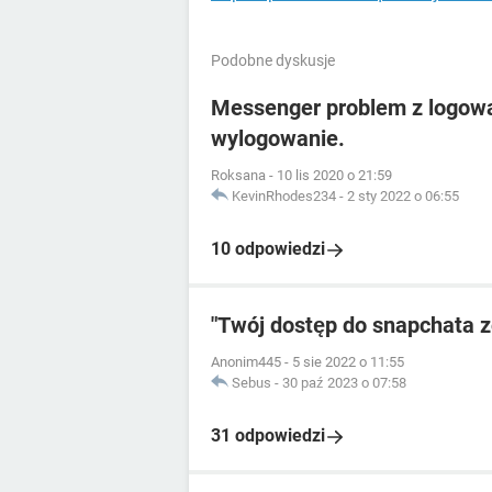
Podobne dyskusje
Messenger problem z logow
wylogowanie.
Roksana
-
10 lis 2020 o 21:59
KevinRhodes234
-
2 sty 2022 o 06:55
10 odpowiedzi
"Twój dostęp do snapchata 
Anonim445
-
5 sie 2022 o 11:55
Sebus
-
30 paź 2023 o 07:58
31 odpowiedzi