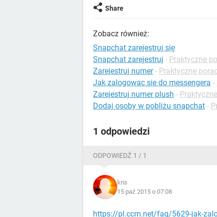
Share
Zobacz również:
Snapchat zarejestruj się
Snapchat zarejestruj
-
Praktyczne p
Zarejestruj numer
-
Praktyczne pora
Jak zalogowac sie do messengera
-
Zarejestruj numer plush
-
Praktyczne
Dodaj osoby w pobliżu snapchat
-
P
1 odpowiedzi
ODPOWIEDŹ 1 / 1
kris
15 paź 2015 o 07:08
https://pl.ccm.net/faq/5629-jak-zal