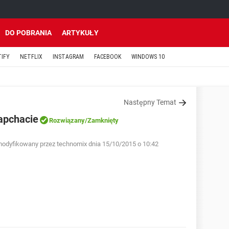
DO POBRANIA
ARTYKUŁY
TIFY
NETFLIX
INSTAGRAM
FACEBOOK
WINDOWS 10
Następny Temat
apchacie
Rozwiązany
/Zamknięty
odyfikowany przez technomix dnia 15/10/2015 o 10:42