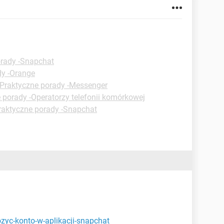
orady -Snapchat
dy -Orange
Praktyczne porady -Messenger
 porady -Operatorzy telefonii komórkowej
raktyczne porady -Snapchat
ozyc-konto-w-aplikacji-snapchat