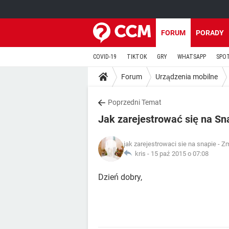
FORUM
PORADY
COVID-19
TIKTOK
GRY
WHATSAPP
SPO
Forum
Urządzenia mobilne
Poprzedni Temat
Jak zarejestrować się na Sn
jak zarejestrowaci sie na snapie
- Zm
kris -
15 paź 2015 o 07:08
Dzień dobry,