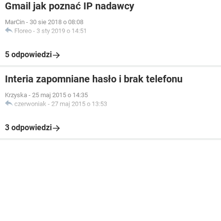
Gmail jak poznać IP nadawcy
MarCin
-
30 sie 2018 o 08:08
Floreo
-
3 sty 2019 o 14:51
5 odpowiedzi
Interia zapomniane hasło i brak telefonu
Krzyska
-
25 maj 2015 o 14:35
czerwoniak
-
27 maj 2015 o 13:53
3 odpowiedzi