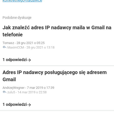
konkretnego-nadawce
Podobne dyskusje
Jak znaleźć adres IP nadawcy maila w Gmail na
telefonie
Tomasz
-
28 gru 2021 o 05:25
MaximCCM
-
28 gru 2021 o 13:18
1 odpowiedzi
Adres IP nadawcy posługującego się adresem
Gmail
AndrzejWegner
-
7 mar 2019 o 17:39
zulu5
-
14 mar 2019 o 22:58
1 odpowiedzi