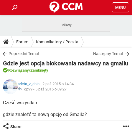
MENU
STRONA GŁÓWNA
YOUTUBE
TIKTOK
PORADY
Forum
Komunikatory / Poczta
GRY
WHATSAPP
PlayStation
TIKTOK
DO POBRANIA
Poprzedni Temat
Następny Temat
SPOTIFY
NETFLIX
GRY
WHATSAPP
Gdzie jest opcja blokowania nadawcy na gmailu
INSTAGRAM
ANDROID
FACEBOOK
TIKTOK
FORUM
SPOTIFY
NETFLIX
Rozwiązany
/Zamknięty
WINDOWS 10
GRY
WHATSAPP
INSTAGRAM
COVID-19
FACEBOOK
TIKTOK
ARTYKUŁY
IOS
arleta_z_chin
- 2 paź 2015 o 14:34
NETFLIX
WINDOWS 10
GRY
WHATSAPP
gp99 -
5 paź 2015 o 09:27
INSTAGRAM
COVID-19
FACEBOOK
TIKTOK
SPOTIFY
NETFLIX
Cześć wszystkim
WINDOWS 10
GRY
WHATSAPP
INSTAGRAM
FACEBOOK
gdzie znaleźć tą nową opcję od Gmaila?
SPOTIFY
NETFLIX
WINDOWS 10
INSTAGRAM
FACEBOOK
Share