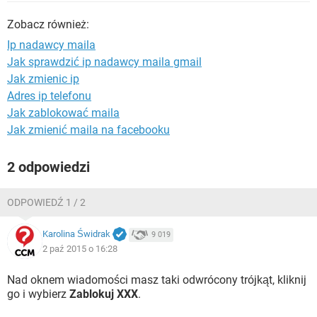
WINDOWS 10
Zobacz również:
Ip nadawcy maila
Jak sprawdzić ip nadawcy maila gmail
Jak zmienic ip
Adres ip telefonu
Jak zablokować maila
Jak zmienić maila na facebooku
2 odpowiedzi
ODPOWIEDŹ 1 / 2
Karolina Świdrak
9 019
2 paź 2015 o 16:28
Nad oknem wiadomości masz taki odwrócony trójkąt, kliknij
go i wybierz
Zablokuj XXX
.