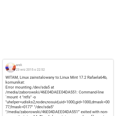
arek
23 wrz 2015 o 22:52
WITAM, Linux zainstalowany to:Linux Mint 17.2 Rafaela64b,
komunikat:
Error mounting /dev/sda5 at
/media/zaborowski/46E04DAEE04DA551: Command-line
`mount -t "ntfs" -o
"uhelper=udisks2,nodev,nosuid,uid=1000,gid=1000,dmask=00
77,fmask=0177" "/dev/sda5"
"/media/zaborowski/46E04DAEE04DA551"' exited with non-