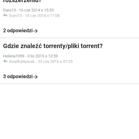
rozszerzeniu?
Daro13
-
16 cze 2014 o 15:53
Daro13
-
18 cze 2014 o 11:08
2 odpowiedzi
Gdzie znaleźć torrenty/pliki torrent?
Helena1099
-
3 lis 2015 o 12:59
AmelkaNowak
-
23 cze 2016 o 07:33
3 odpowiedzi