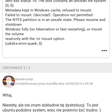
zero exit status 14: The disk contains an unclean file system
(0, 0).
Metadata kept in Windows cache, refused to mount.
Failed to mount '/dev/sda5': Operation not permitted
The NTFS partition is in an unsafe state. Please resume and
shutdown
Windows fully (no hibernation or fast restarting), or mount
the volume
read-only with the 'ro' mount option.
(udisks-error-quark, 0)
ODPOWIEDŹ 2 / 2
Mastercomp
Zmodyfikowany przez Karolllla dnia 24/09/2015 o 09:58
Witaj,
Niestety, ale nie znam dokładnie tej dystrybucji. To jest
ubuntu-podobny system, więc nie powinno być trudno :)