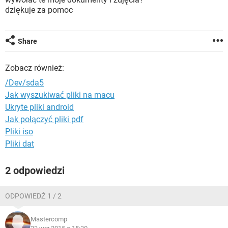
WINDOWS 10
dziękuje za pomoc
Share
Zobacz również:
/Dev/sda5
Jak wyszukiwać pliki na macu
Ukryte pliki android
Jak połączyć pliki pdf
Pliki iso
Pliki dat
2 odpowiedzi
ODPOWIEDŹ 1 / 2
Mastercomp