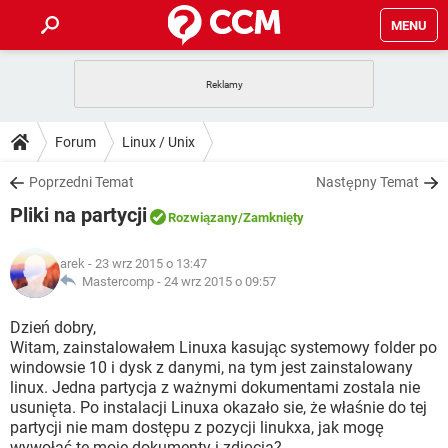
MENU
STRONA GŁÓWNA
YOUTUBE
TIKTOK
PORADY
Forum
Linux / Unix
GRY
WHATSAPP
PlayStation
TIKTOK
DO POBRANIA
Poprzedni Temat
Następny Temat
SPOTIFY
NETFLIX
GRY
WHATSAPP
Pliki na partycji
INSTAGRAM
ANDROID
FACEBOOK
TIKTOK
Rozwiązany
/Zamknięty
FORUM
SPOTIFY
NETFLIX
WINDOWS 10
GRY
WHATSAPP
arek
- 23 wrz 2015 o 13:47
INSTAGRAM
COVID-19
FACEBOOK
TIKTOK
ARTYKUŁY
Mastercomp -
24 wrz 2015 o 09:57
IOS
NETFLIX
WINDOWS 10
GRY
WHATSAPP
INSTAGRAM
COVID-19
FACEBOOK
TIKTOK
Dzień dobry,
SPOTIFY
NETFLIX
Witam, zainstalowałem Linuxa kasując systemowy folder po
WINDOWS 10
GRY
WHATSAPP
windowsie 10 i dysk z danymi, na tym jest zainstalowany
INSTAGRAM
FACEBOOK
linux. Jedna partycja z ważnymi dokumentami zostala nie
SPOTIFY
NETFLIX
WINDOWS 10
usunięta. Po instalacji Linuxa okazało sie, że właśnie do tej
INSTAGRAM
FACEBOOK
partycji nie mam dostępu z pozycji linukxa, jak mogę
wywołać te moje dokumenty i zdjęcia?