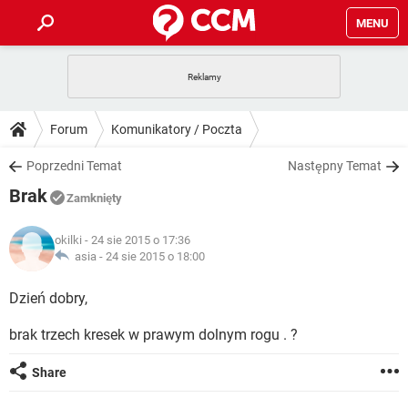
MENU
STRONA GŁÓWNA
YOUTUBE
TIKTOK
PORADY
Forum
Komunikatory / Poczta
GRY
WHATSAPP
PlayStation
TIKTOK
DO POBRANIA
Poprzedni Temat
Następny Temat
SPOTIFY
NETFLIX
GRY
WHATSAPP
Brak
INSTAGRAM
ANDROID
FACEBOOK
TIKTOK
Zamknięty
FORUM
SPOTIFY
NETFLIX
WINDOWS 10
GRY
WHATSAPP
okilki
- 24 sie 2015 o 17:36
INSTAGRAM
COVID-19
FACEBOOK
TIKTOK
ARTYKUŁY
asia -
24 sie 2015 o 18:00
IOS
NETFLIX
WINDOWS 10
GRY
WHATSAPP
INSTAGRAM
COVID-19
FACEBOOK
TIKTOK
Dzień dobry,
SPOTIFY
NETFLIX
WINDOWS 10
GRY
WHATSAPP
brak trzech kresek w prawym dolnym rogu . ?
INSTAGRAM
FACEBOOK
SPOTIFY
NETFLIX
WINDOWS 10
Share
INSTAGRAM
FACEBOOK