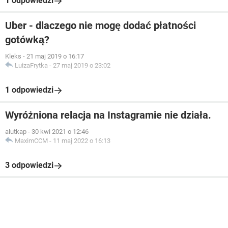
1 odpowiedzi
Uber - dlaczego nie mogę dodać płatności
gotówką?
Kleks
-
21 maj 2019 o 16:17
LuizaFrytka
-
27 maj 2019 o 23:02
1 odpowiedzi
Wyróżniona relacja na Instagramie nie działa.
alutkap
-
30 kwi 2021 o 12:46
MaximCCM
-
11 maj 2022 o 16:13
3 odpowiedzi