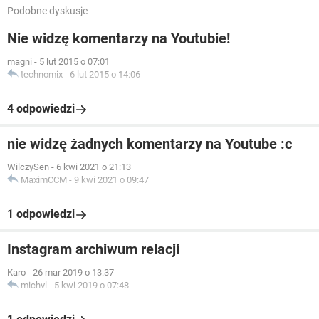
Podobne dyskusje
Nie widzę komentarzy na Youtubie!
magni
-
5 lut 2015 o 07:01
technomix
-
6 lut 2015 o 14:06
4 odpowiedzi
nie widzę żadnych komentarzy na Youtube :c
WilczySen
-
6 kwi 2021 o 21:13
MaximCCM
-
9 kwi 2021 o 09:47
1 odpowiedzi
Instagram archiwum relacji
Karo
-
26 mar 2019 o 13:37
michvl
-
5 kwi 2019 o 07:48