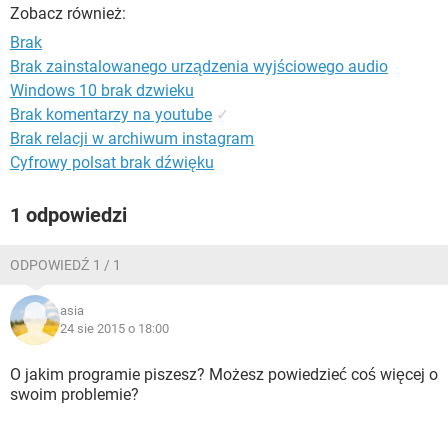
WINDOWS 10
Zobacz również:
Brak
Brak zainstalowanego urządzenia wyjściowego audio
Windows 10 brak dzwieku
Brak komentarzy na youtube
✓
Brak relacji w archiwum instagram
Cyfrowy polsat brak dźwięku
1 odpowiedzi
ODPOWIEDŹ 1 / 1
asia
24 sie 2015 o 18:00
O jakim programie piszesz? Możesz powiedzieć coś więcej o
swoim problemie?