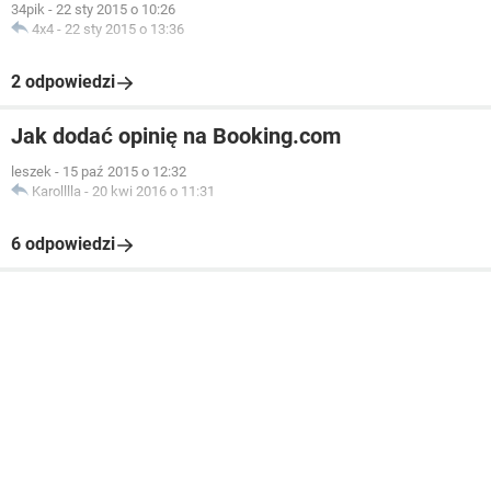
34pik
-
22 sty 2015 o 10:26
4x4
-
22 sty 2015 o 13:36
2 odpowiedzi
Jak dodać opinię na Booking.com
leszek
-
15 paź 2015 o 12:32
Karolllla
-
20 kwi 2016 o 11:31
6 odpowiedzi