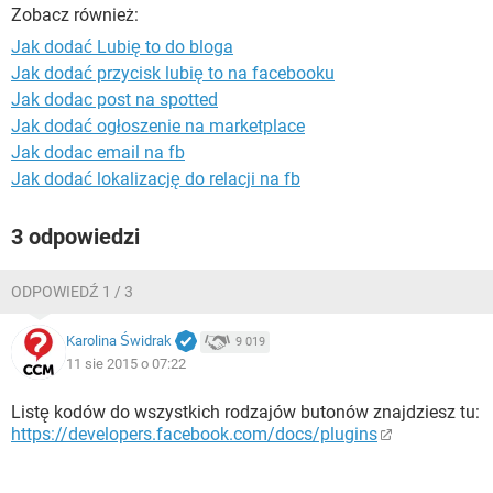
WINDOWS 10
Zobacz również:
Jak dodać Lubię to do bloga
Jak dodać przycisk lubię to na facebooku
Jak dodac post na spotted
Jak dodać ogłoszenie na marketplace
Jak dodac email na fb
Jak dodać lokalizację do relacji na fb
3 odpowiedzi
ODPOWIEDŹ 1 / 3
Karolina Świdrak
9 019
11 sie 2015 o 07:22
Listę kodów do wszystkich rodzajów butonów znajdziesz tu:
https://developers.facebook.com/docs/plugins