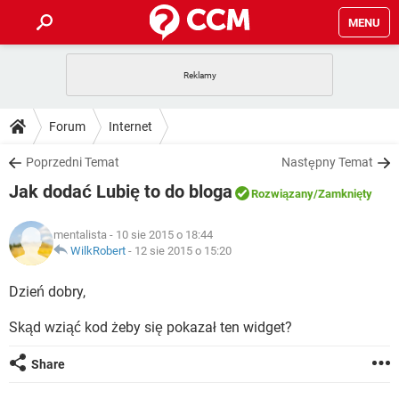
MENU
STRONA GŁÓWNA
YOUTUBE
TIKTOK
PORADY
Forum
Internet
GRY
WHATSAPP
PlayStation
TIKTOK
DO POBRANIA
Poprzedni Temat
Następny Temat
SPOTIFY
NETFLIX
GRY
WHATSAPP
Jak dodać Lubię to do bloga
INSTAGRAM
ANDROID
FACEBOOK
TIKTOK
Rozwiązany
/Zamknięty
FORUM
SPOTIFY
NETFLIX
WINDOWS 10
GRY
WHATSAPP
mentalista
- 10 sie 2015 o 18:44
INSTAGRAM
COVID-19
FACEBOOK
TIKTOK
ARTYKUŁY
WilkRobert
-
12 sie 2015 o 15:20
IOS
NETFLIX
WINDOWS 10
GRY
WHATSAPP
INSTAGRAM
COVID-19
FACEBOOK
TIKTOK
Dzień dobry,
SPOTIFY
NETFLIX
WINDOWS 10
GRY
WHATSAPP
Skąd wziąć kod żeby się pokazał ten widget?
INSTAGRAM
FACEBOOK
SPOTIFY
NETFLIX
WINDOWS 10
Share
INSTAGRAM
FACEBOOK