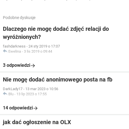
Podobne dyskusje
Dlaczego nie mogę dodać zdjęć relacji do
wyróżnionych?
fashdarkness
-
24 sty 2019 o 17:07
Ewelina
-
3 lis 2019 o 09:44
3 odpowiedzi
Nie mogę dodać anonimowego posta na fb
DarkLady17
-
13 mar 2023 o 10:56
Blu
-
13 lip 2023 o 17:55
14 odpowiedzi
jak dać ogłoszenie na OLX