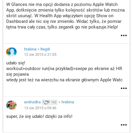
W Glances nie ma opcji dodania z poziomu Apple Watch
App, dotknięcie zmienia tylko kolejność skrótów lub można
skrót usunąć. W Health App włączyłam opcję Show on
Dashboard ale nic się nie zmieniło. Widać tylko, że pomiar
tętna trwa cały czas, tylko zegarek go nie pokazuje.Help!
hrabina
>
Regi8
12 sie 2015 o 21:05
udało się!
workout>outdoor run(na przykład)>swipe po ekranie aż HR
się pojawia
wtedy jest też na wierzchu na ekranie głównym Apple Watc
andruidka
>
hrabina
163
13 sie 2015 o 09:46
super, że się udało! dzięki za info!