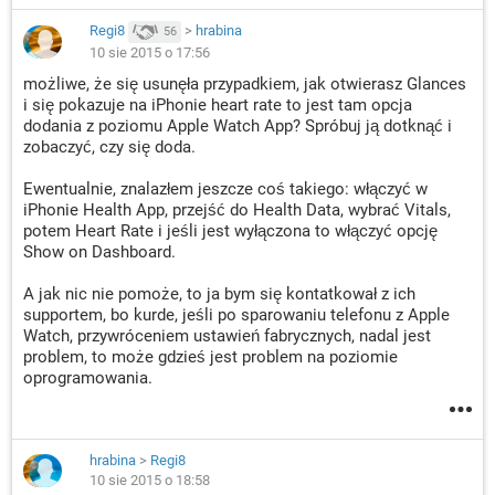
Regi8
>
hrabina
56
10 sie 2015 o 17:56
możliwe, że się usunęła przypadkiem, jak otwierasz Glances
i się pokazuje na iPhonie heart rate to jest tam opcja
dodania z poziomu Apple Watch App? Spróbuj ją dotknąć i
zobaczyć, czy się doda.
Ewentualnie, znalazłem jeszcze coś takiego: włączyć w
iPhonie Health App, przejść do Health Data, wybrać Vitals,
potem Heart Rate i jeśli jest wyłączona to włączyć opcję
Show on Dashboard.
A jak nic nie pomoże, to ja bym się kontatkował z ich
supportem, bo kurde, jeśli po sparowaniu telefonu z Apple
Watch, przywróceniem ustawień fabrycznych, nadal jest
problem, to może gdzieś jest problem na poziomie
oprogramowania.
hrabina
>
Regi8
10 sie 2015 o 18:58