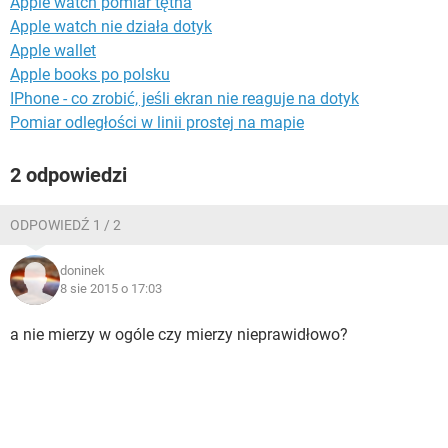
Apple watch pomiar tętna
WINDOWS 10
Apple watch nie działa dotyk
Apple wallet
Apple books po polsku
IPhone - co zrobić, jeśli ekran nie reaguje na dotyk
Pomiar odległości w linii prostej na mapie
2 odpowiedzi
ODPOWIEDŹ 1 / 2
doninek
8 sie 2015 o 17:03
a nie mierzy w ogóle czy mierzy nieprawidłowo?