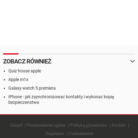
ZOBACZ RÓWNIEŻ
Quiz house apple
Apple m1x
Galaxy watch 5 premiera
IPhone - jak zsynchronizować kontakty i wykonać kopię
bezpieczeństwa
Zespół
Postanowienia ogólne
Polityką prywatności
Kontakt
Regulamin
Cookiebeheer