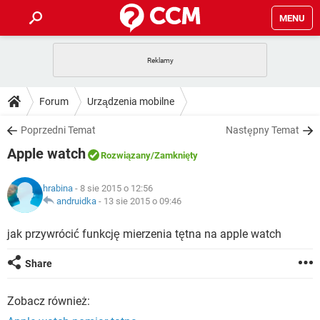
MENU
STRONA GŁÓWNA
YOUTUBE
TIKTOK
PORADY
Forum
Urządzenia mobilne
GRY
WHATSAPP
PlayStation
TIKTOK
DO POBRANIA
Poprzedni Temat
Następny Temat
SPOTIFY
NETFLIX
GRY
WHATSAPP
Apple watch
INSTAGRAM
ANDROID
FACEBOOK
TIKTOK
Rozwiązany
/Zamknięty
FORUM
SPOTIFY
NETFLIX
WINDOWS 10
GRY
WHATSAPP
hrabina
- 8 sie 2015 o 12:56
INSTAGRAM
COVID-19
FACEBOOK
TIKTOK
ARTYKUŁY
andruidka
-
13 sie 2015 o 09:46
IOS
NETFLIX
WINDOWS 10
GRY
WHATSAPP
INSTAGRAM
COVID-19
FACEBOOK
TIKTOK
jak przywrócić funkcję mierzenia tętna na apple watch
SPOTIFY
NETFLIX
WINDOWS 10
GRY
WHATSAPP
Share
INSTAGRAM
FACEBOOK
SPOTIFY
NETFLIX
WINDOWS 10
Zobacz również:
INSTAGRAM
FACEBOOK