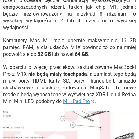
rdzeni procesora będzie kombinacją wysokowydajnych i
energooszczędnych rdzeni, takich jak chip M1, jednak
będzie niezrównoważony na przykład 8 rdzeniami o
wysokiej wydajności i 2 lub 4 rdzeniami o wysokiej
wydajności.
Komputery Mac M1 mają obecnie maksymalnie 16 GB
pamięci RAM, a dla układów M1X powinno to co najmniej
podwoić się do
32 GB
lub nawet
64 GB
.
W oparciu o więcej przecieków, zaktualizowane MacBooki
Pro z M1X
nie będą miały touchpada
, a zamiast tego będą
miały porty HDMI, karty SD, porty Thunderbolt, gniazdo
słuchawkowe i obsługę ładowania MagSafe. Te nowe
modele będą wyposażone w wyświetlacz XDR Liquid Retina
Mini Mini LED, podobny do
M1 iPad Pro
.