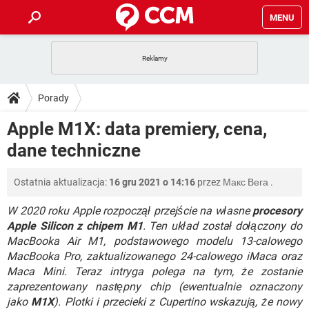
MENU
STRONA GŁÓWNA
YOUTUBE
TIKTOK
PORADY
Porady
GRY
WHATSAPP
PlayStation
TIKTOK
DO POBRANIA
Apple M1X: data premiery, cena,
SPOTIFY
NETFLIX
GRY
WHATSAPP
dane techniczne
INSTAGRAM
ANDROID
FACEBOOK
TIKTOK
FORUM
SPOTIFY
NETFLIX
WINDOWS 10
GRY
WHATSAPP
Ostatnia aktualizacja:
16 gru 2021 o 14:16
przez
Макс Вега
.
INSTAGRAM
COVID-19
FACEBOOK
TIKTOK
ARTYKUŁY
IOS
NETFLIX
WINDOWS 10
GRY
WHATSAPP
W 2020 roku Apple rozpoczął przejście na własne
procesory
INSTAGRAM
COVID-19
FACEBOOK
TIKTOK
Apple Silicon z chipem M1
. Ten układ został dołączony do
SPOTIFY
NETFLIX
MacBooka Air M1, podstawowego modelu 13-calowego
WINDOWS 10
GRY
WHATSAPP
MacBooka Pro, zaktualizowanego 24-calowego iMaca oraz
INSTAGRAM
FACEBOOK
SPOTIFY
NETFLIX
Maca Mini. Teraz intryga polega na tym, że zostanie
WINDOWS 10
zaprezentowany następny chip (ewentualnie oznaczony
INSTAGRAM
FACEBOOK
jako
M1X
). Plotki i przecieki z Cupertino wskazują, że nowy