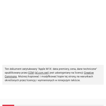
Ten dokument zatytułowany "Apple M1X: data premiery, cena, dane techniczne"
opublikowany przez
CCM
(
pl.ccm.net
) jest udostępniany na licencji
Creative
Commons
. Możesz kopiować i modyfikować kopie tej strony, na warunkach
określonych przez licencję i wymienionych w niniejszym tekście.