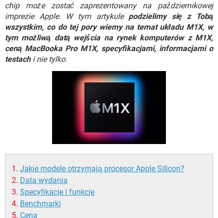
WINDOWS 10
chip może zostać zaprezentowany na październikowej
imprezie Apple. W tym artykule
podzielimy się z Tobą
wszystkim, co do tej pory wiemy na temat układu M1X, w
tym możliwą datą wejścia na rynek komputerów z M1X,
ceną MacBooka Pro M1X, specyfikacjami, informacjami o
testach
i nie tylko.
Jakie modele otrzymają procesor Apple Silicon?
Data wydania
Specyfikacje i funkcje
Benchmarki
Cena