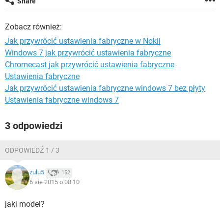
Share
WINDOWS 10
Zobacz również:
Jak przywrócić ustawienia fabryczne w Nokii
Windows 7 jak przywrócić ustawienia fabryczne
Chromecast jak przywrócić ustawienia fabryczne
Ustawienia fabryczne
Jak przywrócić ustawienia fabryczne windows 7 bez płyty
Ustawienia fabryczne windows 7
3 odpowiedzi
ODPOWIEDŹ 1 / 3
zulu5
152
6 sie 2015 o 08:10
jaki model?