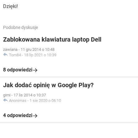
Dzięki!
Podobne dyskusje
Zablokowana klawiatura laptop Dell
zawiana
-
11 gru 2014 o 10:48
Tom84
-
18 lip 2021 o 10:39
8 odpowiedzi
Jak dodać opinię w Google Play?
gimi
-
17 lis 2014 o 10:37
Anonimas
-
1 sie 2020 o 06:10
4 odpowiedzi