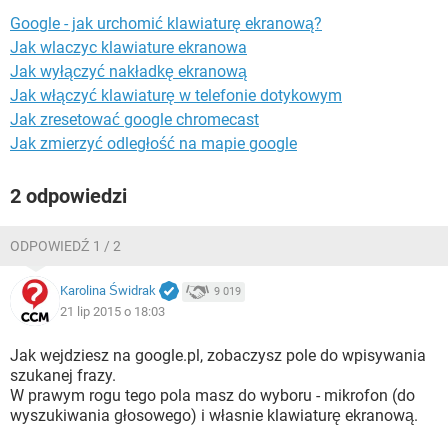
WINDOWS 10
Google - jak urchomić klawiaturę ekranową?
Jak wlaczyc klawiature ekranowa
Jak wyłączyć nakładkę ekranową
Jak włączyć klawiaturę w telefonie dotykowym
Jak zresetować google chromecast
Jak zmierzyć odległość na mapie google
2 odpowiedzi
ODPOWIEDŹ 1 / 2
Karolina Świdrak
9 019
21 lip 2015 o 18:03
Jak wejdziesz na google.pl, zobaczysz pole do wpisywania
szukanej frazy.
W prawym rogu tego pola masz do wyboru - mikrofon (do
wyszukiwania głosowego) i własnie klawiaturę ekranową.