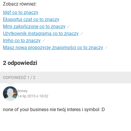
WINDOWS 10
Zobacz również:
Idgf co to znaczy
Eksportuj czat co to znaczy
Mmi zakończone co to znaczy
✓
Użytkownik instagrama co to znaczy
✓
Imho co to znaczy
✓
Masz nową propozycję znajomości co to znaczy
✓
2 odpowiedzi
ODPOWIEDŹ 1 / 2
boney
14 lip 2015 o 18:02
none of your business nie twój interes i symbol :D