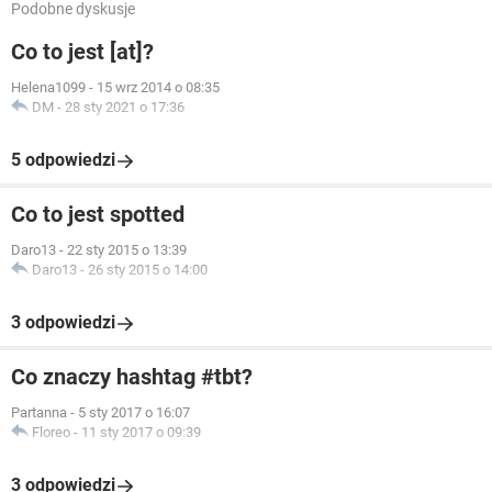
Podobne dyskusje
Co to jest [at]?
Helena1099
-
15 wrz 2014 o 08:35
DM
-
28 sty 2021 o 17:36
5 odpowiedzi
Co to jest spotted
Daro13
-
22 sty 2015 o 13:39
Daro13
-
26 sty 2015 o 14:00
3 odpowiedzi
Co znaczy hashtag #tbt?
Partanna
-
5 sty 2017 o 16:07
Floreo
-
11 sty 2017 o 09:39
3 odpowiedzi