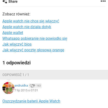
Share
WINDOWS 10
Zobacz również:
Apple watch nie chce się włączyć
Apple watch nie działa dotyk
Apple wallet
Whatsapp pobieranie nie powiodło się
Jak włączyć bios
Jak włączyć pocztę głosową orange
1 odpowiedzi
ODPOWIEDŹ 1 / 1
andruidka
163
7 lip 2015 o 07:01
Oszczędzanie baterii Apple Watch