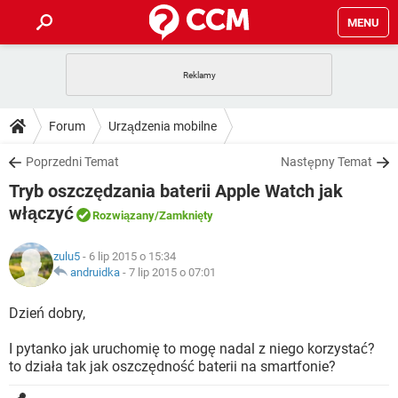
MENU
STRONA GŁÓWNA
YOUTUBE
TIKTOK
PORADY
Forum
Urządzenia mobilne
GRY
WHATSAPP
PlayStation
TIKTOK
DO POBRANIA
Poprzedni Temat
Następny Temat
SPOTIFY
NETFLIX
GRY
WHATSAPP
Tryb oszczędzania baterii Apple Watch jak
INSTAGRAM
ANDROID
FACEBOOK
TIKTOK
FORUM
SPOTIFY
NETFLIX
włączyć
Rozwiązany
/Zamknięty
WINDOWS 10
GRY
WHATSAPP
INSTAGRAM
COVID-19
FACEBOOK
TIKTOK
ARTYKUŁY
IOS
NETFLIX
zulu5
- 6 lip 2015 o 15:34
WINDOWS 10
GRY
WHATSAPP
andruidka
-
7 lip 2015 o 07:01
INSTAGRAM
COVID-19
FACEBOOK
TIKTOK
SPOTIFY
NETFLIX
Dzień dobry,
WINDOWS 10
GRY
WHATSAPP
INSTAGRAM
FACEBOOK
SPOTIFY
NETFLIX
I pytanko jak uruchomię to mogę nadal z niego korzystać?
WINDOWS 10
to działa tak jak oszczędność baterii na smartfonie?
INSTAGRAM
FACEBOOK