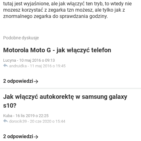
tutaj jest wyjaśnione, ale jak włączyć ten tryb, to wtedy nie
mozesz korzystać z zegarka tzn możesz, ale tylko jak z
znormalnego zegarka do sprawdzania godziny.
Podobne dyskusje
Motorola Moto G - jak włączyć telefon
Lucyna
-
10 maj 2016 o 09:13
andruidka
-
11 maj 2016 o 19:45
2 odpowiedzi
Jak włączyć autokorektę w samsung galaxy
s10?
Kuba
-
16 lis 2019 o 22:25
dorocik39
-
20 cze 2020 o 15:44
2 odpowiedzi