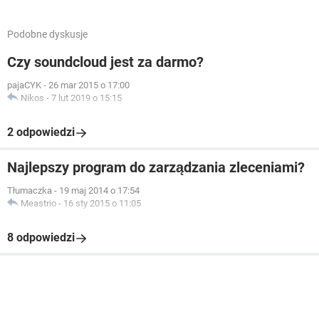
Podobne dyskusje
Czy soundcloud jest za darmo?
pajaCYK
-
26 mar 2015 o 17:00
Nikos
-
7 lut 2019 o 15:15
2 odpowiedzi
Najlepszy program do zarządzania zleceniami?
Tłumaczka
-
19 maj 2014 o 17:54
Meastrio
-
16 sty 2015 o 11:05
8 odpowiedzi