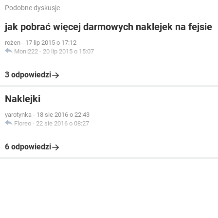
Podobne dyskusje
jak pobrać więcej darmowych naklejek na fejsie
rożen
-
17 lip 2015 o 17:12
Moni222
-
20 lip 2015 o 15:07
3 odpowiedzi
Naklejki
yarotynka
-
18 sie 2016 o 22:43
Floreo
-
22 sie 2016 o 08:27
6 odpowiedzi