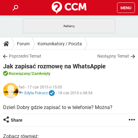
MENU
STRONA GŁÓWNA
YOUTUBE
TIKTOK
PORADY
Forum
Komunikatory / Poczta
GRY
WHATSAPP
PlayStation
TIKTOK
DO POBRANIA
Poprzedni Temat
Następny Temat
SPOTIFY
NETFLIX
GRY
WHATSAPP
Jak zapisać rozmowę na WhatsAppie
INSTAGRAM
ANDROID
FACEBOOK
TIKTOK
FORUM
SPOTIFY
NETFLIX
Rozwiązany
/Zamknięty
WINDOWS 10
GRY
WHATSAPP
INSTAGRAM
COVID-19
FACEBOOK
TIKTOK
ARTYKUŁY
fad
- 17 cze 2015 o 15:05
IOS
NETFLIX
WINDOWS 10
GRY
WHATSAPP
Edyta Pukocz
-
18 cze 2015 o 08:54
INSTAGRAM
COVID-19
FACEBOOK
TIKTOK
SPOTIFY
NETFLIX
Dzień Dobry gdzie zapisać to w telefonie? Można?
WINDOWS 10
GRY
WHATSAPP
INSTAGRAM
FACEBOOK
SPOTIFY
NETFLIX
Share
WINDOWS 10
INSTAGRAM
FACEBOOK
Zobacz również: