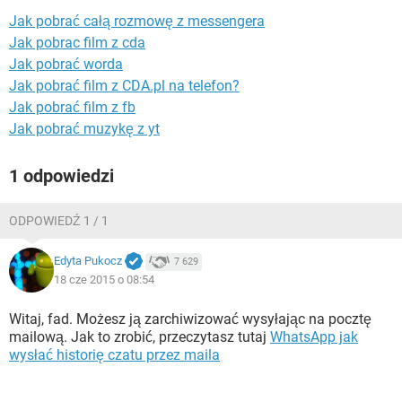
WINDOWS 10
Jak pobrać całą rozmowę z messengera
Jak pobrac film z cda
Jak pobrać worda
Jak pobrać film z CDA.pl na telefon?
Jak pobrać film z fb
Jak pobrać muzykę z yt
1 odpowiedzi
ODPOWIEDŹ 1 / 1
Edyta Pukocz
7 629
18 cze 2015 o 08:54
Witaj, fad. Możesz ją zarchiwizować wysyłając na pocztę
mailową. Jak to zrobić, przeczytasz tutaj
WhatsApp jak
wysłać historię czatu przez maila