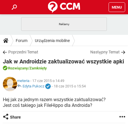
MENU
STRONA GŁÓWNA
YOUTUBE
TIKTOK
PORADY
Forum
Urządzenia mobilne
GRY
WHATSAPP
PlayStation
TIKTOK
DO POBRANIA
Poprzedni Temat
Następny Temat
SPOTIFY
NETFLIX
GRY
WHATSAPP
Jak w Androidzie zaktualizować wszystkie apki
INSTAGRAM
ANDROID
FACEBOOK
TIKTOK
FORUM
SPOTIFY
NETFLIX
Rozwiązany
/Zamknięty
WINDOWS 10
GRY
WHATSAPP
INSTAGRAM
COVID-19
FACEBOOK
TIKTOK
ARTYKUŁY
meteria
- 17 cze 2015 o 14:49
IOS
NETFLIX
WINDOWS 10
GRY
WHATSAPP
Edyta Pukocz
-
18 cze 2015 o 15:54
INSTAGRAM
COVID-19
FACEBOOK
TIKTOK
SPOTIFY
NETFLIX
Hej jak za jednym razem wszystkie zaktualizować?
WINDOWS 10
GRY
WHATSAPP
Jest coś takiego jak FileHippo dla Androida?
INSTAGRAM
FACEBOOK
SPOTIFY
NETFLIX
WINDOWS 10
Share
INSTAGRAM
FACEBOOK