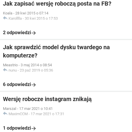
Jak zapisać wersję roboczą posta na FB?
Koala
-
28 kwi 2015 o 07:14
Karolllla
-
30 kwi 2015 o 17:53
2 odpowiedzi
Jak sprawdzić model dysku twardego na
komputerze?
Meastrio
-
3 maj 2014 o 08:54
nunu
-
23 paź 2019 o 05:36
6 odpowiedzi
Wersję robocze instagram znikają
Marszal
-
17 mar 2021 o 10:41
MaximCCM
-
17 mar 2021 o 17:31
1 odpowiedzi