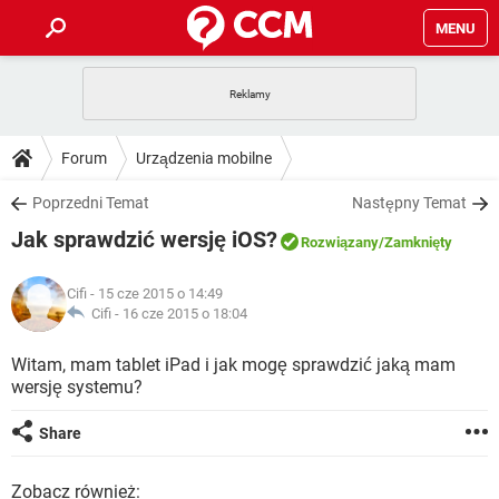
MENU
STRONA GŁÓWNA
YOUTUBE
TIKTOK
PORADY
Forum
Urządzenia mobilne
GRY
WHATSAPP
PlayStation
TIKTOK
DO POBRANIA
Poprzedni Temat
Następny Temat
SPOTIFY
NETFLIX
GRY
WHATSAPP
Jak sprawdzić wersję iOS?
INSTAGRAM
ANDROID
FACEBOOK
TIKTOK
Rozwiązany
/Zamknięty
FORUM
SPOTIFY
NETFLIX
WINDOWS 10
GRY
WHATSAPP
Cifi
- 15 cze 2015 o 14:49
INSTAGRAM
COVID-19
FACEBOOK
TIKTOK
ARTYKUŁY
Cifi -
16 cze 2015 o 18:04
IOS
NETFLIX
WINDOWS 10
GRY
WHATSAPP
INSTAGRAM
COVID-19
FACEBOOK
TIKTOK
Witam, mam tablet iPad i jak mogę sprawdzić jaką mam
SPOTIFY
NETFLIX
wersję systemu?
WINDOWS 10
GRY
WHATSAPP
INSTAGRAM
FACEBOOK
SPOTIFY
NETFLIX
Share
WINDOWS 10
INSTAGRAM
FACEBOOK
Zobacz również: