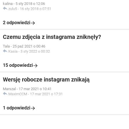
kalina
-
5 sty 2018 o 12:06
zulu5
-
16 sty 2018 o 07:51
2 odpowiedzi
Czemu zdjęcia z instagrama zniknęły?
Tala
-
25 paź 2021 o 00:46
Kasia
-
3 sty 2022 o 00:32
15 odpowiedzi
Wersję robocze instagram znikają
Marszal
-
17 mar 2021 o 10:41
MaximCCM
-
17 mar 2021 o 17:31
1 odpowiedzi