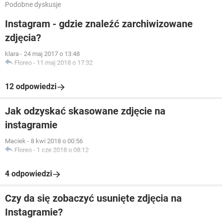
Podobne dyskusje
Instagram - gdzie znaleźć zarchiwizowane
zdjęcia?
klara
-
24 maj 2017 o 13:48
Floreo
-
11 maj 2018 o 17:32
12 odpowiedzi
Jak odzyskać skasowane zdjęcie na
instagramie
Maciek
-
8 kwi 2018 o 00:56
Floreo
-
1 cze 2018 o 08:12
4 odpowiedzi
Czy da się zobaczyć usunięte zdjęcia na
Instagramie?