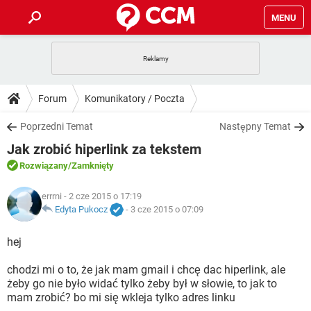
MENU
STRONA GŁÓWNA
YOUTUBE
TIKTOK
PORADY
Forum
Komunikatory / Poczta
GRY
WHATSAPP
PlayStation
TIKTOK
DO POBRANIA
Poprzedni Temat
Następny Temat
SPOTIFY
NETFLIX
GRY
WHATSAPP
Jak zrobić hiperlink za tekstem
INSTAGRAM
ANDROID
FACEBOOK
TIKTOK
FORUM
SPOTIFY
NETFLIX
Rozwiązany
/Zamknięty
WINDOWS 10
GRY
WHATSAPP
INSTAGRAM
COVID-19
FACEBOOK
TIKTOK
ARTYKUŁY
errrni
- 2 cze 2015 o 17:19
IOS
NETFLIX
WINDOWS 10
GRY
WHATSAPP
Edyta Pukocz
-
3 cze 2015 o 07:09
INSTAGRAM
COVID-19
FACEBOOK
TIKTOK
SPOTIFY
NETFLIX
hej
WINDOWS 10
GRY
WHATSAPP
INSTAGRAM
FACEBOOK
chodzi mi o to, że jak mam gmail i chcę dac hiperlink, ale
SPOTIFY
NETFLIX
WINDOWS 10
żeby go nie było widać tylko żeby był w słowie, to jak to
INSTAGRAM
FACEBOOK
mam zrobić? bo mi się wkleja tylko adres linku