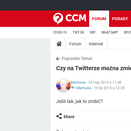
FORUM
PORADY
COVID-19
TIKTOK
GRY
WHATSAPP
SPO
Forum
Internet
Poprzedni Temat
Czy na Twitterze można zmie
Martusia
- 25 maj 2015 o 11:48
Martusia
-
16 lip 2015 o 12:33
Jeśli tak, jak to zrobić?
Share