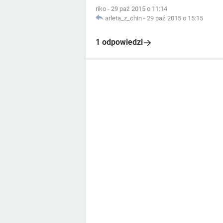
riko
-
29 paź 2015 o 11:14
arleta_z_chin
-
29 paź 2015 o 15:15
1 odpowiedzi