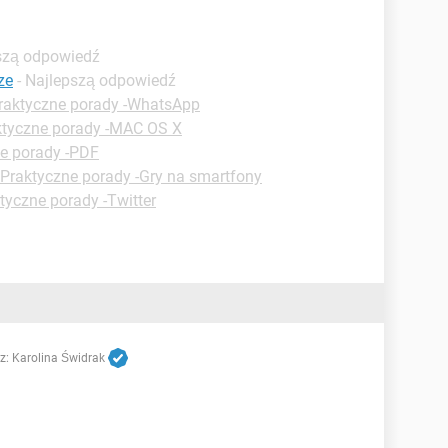
pszą odpowiedź
ze
- Najlepszą odpowiedź
raktyczne porady -WhatsApp
ktyczne porady -MAC OS X
e porady -PDF
Praktyczne porady -Gry na smartfony
tyczne porady -Twitter
z:
Karolina Świdrak