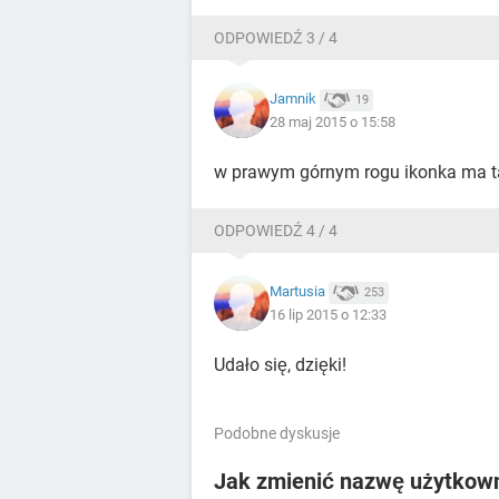
ODPOWIEDŹ 3 / 4
Jamnik
19
28 maj 2015 o 15:58
w prawym górnym rogu ikonka ma ta
ODPOWIEDŹ 4 / 4
Martusia
253
16 lip 2015 o 12:33
Udało się, dzięki!
Podobne dyskusje
Jak zmienić nazwę użytkown