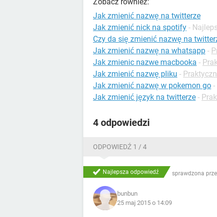
Zobacz również:
Jak zmienić nazwę na twitterze
Jak zmienić nick na spotify
- Najle
Czy da się zmienić nazwę na twitter
Jak zmienić nazwę na whatsapp
-
P
Jak zmienic nazwe macbooka
-
Pra
Jak zmienić nazwę pliku
-
Praktyczn
Jak zmienić nazwę w pokemon go
-
Jak zmienić język na twitterze
-
Prak
4 odpowiedzi
ODPOWIEDŹ 1 / 4
Najlepsza odpowiedź
sprawdzona prze
bunbun
25 maj 2015 o 14:09