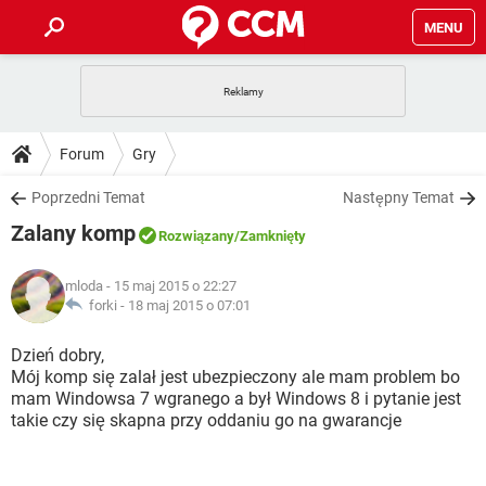
MENU
STRONA GŁÓWNA
YOUTUBE
TIKTOK
PORADY
Forum
Gry
GRY
WHATSAPP
PlayStation
TIKTOK
DO POBRANIA
Poprzedni Temat
Następny Temat
SPOTIFY
NETFLIX
GRY
WHATSAPP
Zalany komp
INSTAGRAM
ANDROID
FACEBOOK
TIKTOK
Rozwiązany
/Zamknięty
FORUM
SPOTIFY
NETFLIX
WINDOWS 10
GRY
WHATSAPP
mloda
- 15 maj 2015 o 22:27
INSTAGRAM
COVID-19
FACEBOOK
TIKTOK
ARTYKUŁY
forki -
18 maj 2015 o 07:01
IOS
NETFLIX
WINDOWS 10
GRY
WHATSAPP
INSTAGRAM
COVID-19
FACEBOOK
TIKTOK
Dzień dobry,
SPOTIFY
NETFLIX
Mój komp się zalał jest ubezpieczony ale mam problem bo
WINDOWS 10
GRY
WHATSAPP
mam Windowsa 7 wgranego a był Windows 8 i pytanie jest
INSTAGRAM
FACEBOOK
takie czy się skapna przy oddaniu go na gwarancje
SPOTIFY
NETFLIX
WINDOWS 10
INSTAGRAM
FACEBOOK