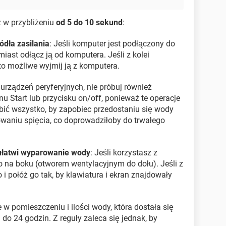
z w przybliżeniu
od 5 do 10 sekund
:
ódła zasilania
: Jeśli komputer jest podłączony do
ast odłącz ją od komputera. Jeśli z kolei
k to możliwe wyjmij ją z komputera.
 urządzeń peryferyjnych, nie próbuj również
Start lub przycisku on/off, ponieważ te operacje
obić wszystko, by zapobiec przedostaniu się wody
waniu spięcia, co doprowadziłoby do trwałego
 ułatwi wyparowanie wody
: Jeśli korzystasz z
 na boku (otworem wentylacyjnym do dołu). Jeśli z
o i połóż go tak, by klawiatura i ekran znajdowały
 w pomieszczeniu i ilości wody, która dostała się
do 24 godzin. Z reguły zaleca się jednak, by