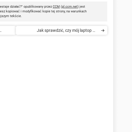
estaje działać?" opublikowany przez
CCM
(
pl.ccm.net
) jest
esz kopiować i modyfikować kopie tej strony, na warunkach
ejszym tekście.
Jak sprawdzić, czy mój laptop ma
Bluetooth