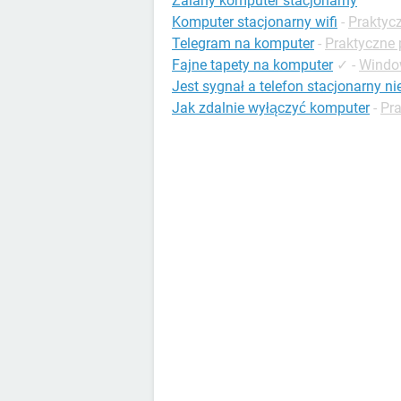
Zalany komputer stacjonarny
Komputer stacjonarny wifi
-
Praktyc
Telegram na komputer
-
Praktyczne 
Fajne tapety na komputer
✓
-
Windo
Jest sygnał a telefon stacjonarny n
Jak zdalnie wyłączyć komputer
-
Pra