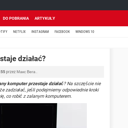
DO POBRANIA
ARTYKUŁY
OTIFY
NETFLIX
INSTAGRAM
FACEBOOK
WINDOWS 10
staje działać?
:55
przez
Макс Вега
.
any komputer przestaje działać
? Na szczęście nie
że zadziałać, jeśli podejmiemy odpowiednie kroki
się, co robić z zalanym komputerem.