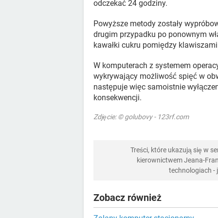
odczekać 24 godziny.
Powyższe metody zostały wypróbowa
drugim przypadku po ponownym włąc
kawałki cukru pomiędzy klawiszami
W komputerach z systemem operacy
wykrywający możliwość spięć w obw
następuje więc samoistnie wyłączen
konsekwencji.
Zdjęcie: © golubovy - 123rf.com
Treści, które ukazują się w 
kierownictwem Jeana-Franç
technologiach -
Zobacz również