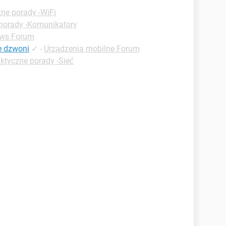
zne porady -WiFi
porady -Komunikatory
ws Forum
ie dzwoni
✓
-
Urządzenia mobilne Forum
ktyczne porady -Sieć