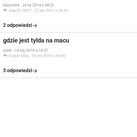
Marcin94
-
24 lis 2014 o 08:31
imac21 2017
-
27 sty 2017 o 10:39
2 odpowiedzi
gdzie jest tylda na macu
tubib
-
14 sty 2016 o 14:57
to jest tylda
-
15 sty 2016 o 14:36
3 odpowiedzi