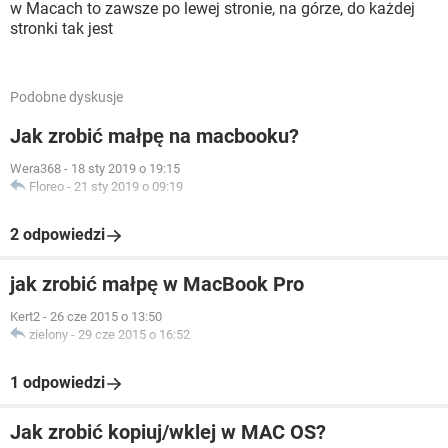
w Macach to zawsze po lewej stronie, na górze, do każdej
stronki tak jest
Podobne dyskusje
Jak zrobić małpę na macbooku?
Wera368
-
18 sty 2019 o 19:15
Floreo
-
21 sty 2019 o 09:19
2 odpowiedzi
jak zrobić małpę w MacBook Pro
Kert2
-
26 cze 2015 o 13:50
zielony
-
29 cze 2015 o 16:52
1 odpowiedzi
Jak zrobić kopiuj/wklej w MAC OS?