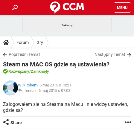
MENU
STRONA GŁÓWNA
YOUTUBE
TIKTOK
PORADY
Forum
Gry
GRY
WHATSAPP
PlayStation
TIKTOK
DO POBRANIA
Poprzedni Temat
Następny Temat
SPOTIFY
NETFLIX
GRY
WHATSAPP
Steam na MAC OS gdzie są ustawienia?
INSTAGRAM
ANDROID
FACEBOOK
TIKTOK
FORUM
SPOTIFY
NETFLIX
Rozwiązany
/Zamknięty
WINDOWS 10
GRY
WHATSAPP
INSTAGRAM
COVID-19
FACEBOOK
TIKTOK
ARTYKUŁY
IOS
WilkRobert
- 5 maj 2015 o 13:21
NETFLIX
WINDOWS 10
GRY
WHATSAPP
fenren -
6 maj 2015 o 07:02
INSTAGRAM
COVID-19
FACEBOOK
TIKTOK
SPOTIFY
NETFLIX
Zalogowałem sie na Steama na Macu i nie widzę ustawień,
WINDOWS 10
GRY
WHATSAPP
gdzie są?
INSTAGRAM
FACEBOOK
SPOTIFY
NETFLIX
WINDOWS 10
Share
INSTAGRAM
FACEBOOK