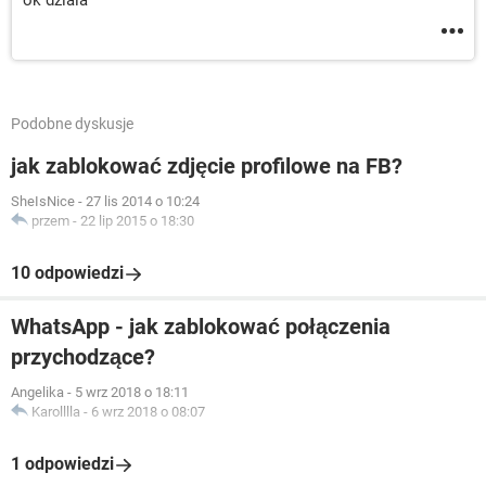
ok dziala
Podobne dyskusje
jak zablokować zdjęcie profilowe na FB?
SheIsNice
-
27 lis 2014 o 10:24
przem
-
22 lip 2015 o 18:30
10 odpowiedzi
WhatsApp - jak zablokować połączenia
przychodzące?
Angelika
-
5 wrz 2018 o 18:11
Karolllla
-
6 wrz 2018 o 08:07
1 odpowiedzi