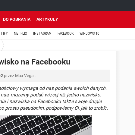
DO POBRANIA
ARTYKUŁY
OTIFY
NETFLIX
INSTAGRAM
FACEBOOK
WINDOWS 10
zwisko na Facebooku
02
przez
Max Vega
.
znościowy wymaga od nas podania swoich danych.
 nas, możemy podać więcej niż jedno nazwisko.
nia i nazwiska na Facebooku także swoje drugie
o prostu pseudonim, podpowiemy Ci, jak to zrobić.