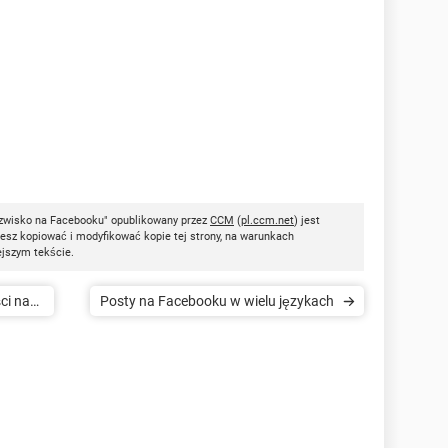
azwisko na Facebooku" opublikowany przez
CCM
(
pl.ccm.net
) jest
esz kopiować i modyfikować kopie tej strony, na warunkach
ejszym tekście.
ci na
Posty na Facebooku w wielu językach