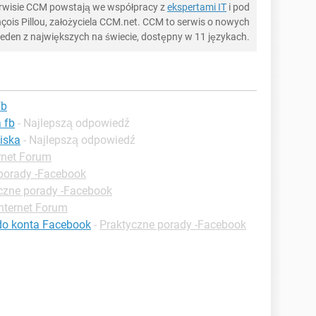
serwisie CCM powstają we współpracy z
ekspertami IT
i pod
ois Pillou, założyciela CCM.net. CCM to serwis o nowych
 jeden z największych na świecie, dostępny w 11 językach.
fb
 fb
- Najlepszą odpowiedź
iska
- Najlepszą odpowiedź
rnet Forum
porady -Facebook
czne porady -Facebook
Internet Forum
 do konta Facebook
-
Praktyczne porady -Facebook