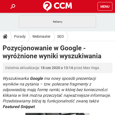
MENU
STRONA GŁÓWNA
YOUTUBE
TIKTOK
PORADY
Porady
Webmaster
SEO
GRY
WHATSAPP
PlayStation
TIKTOK
DO POBRANIA
Pozycjonowanie w Google -
SPOTIFY
NETFLIX
GRY
WHATSAPP
wyróżnione wyniki wyszukiwania
INSTAGRAM
ANDROID
FACEBOOK
TIKTOK
FORUM
SPOTIFY
NETFLIX
WINDOWS 10
GRY
WHATSAPP
Ostatnia aktualizacja:
18 cze 2020 o 13:14
przez
Max Vega
.
INSTAGRAM
COVID-19
FACEBOOK
TIKTOK
ARTYKUŁY
IOS
NETFLIX
WINDOWS 10
GRY
WHATSAPP
Wyszukiwarka
Google
ma nowy sposób prezentacji
INSTAGRAM
COVID-19
FACEBOOK
TIKTOK
wyników na pytania – tzw. polecane fragmenty z
SPOTIFY
NETFLIX
odpowiedzią mają formę ramki, w której bez konieczności
WINDOWS 10
GRY
WHATSAPP
klikania w link można przeczytać najważniejsze informacje.
INSTAGRAM
FACEBOOK
SPOTIFY
NETFLIX
Przedstawiamy bliżej tą funkcjonalność zwaną także
WINDOWS 10
Featured Snippet
.
INSTAGRAM
FACEBOOK