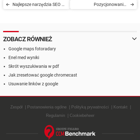
Najlepsze narzędzia SEO w
Pozycjonowanie i
internecie
indeksowanie strony
internetowej
ZOBACZ RÓWNIEŻ
Google maps fotoradary
Enel med wyniki
Skrót wyszukiwania w pdf
Jak zresetować google chromecast
Usuwanie linków z google
Zespół
Postanowienia ogólne
Polityką prywatności
Kontakt
Regulamin
Cookiebeheer