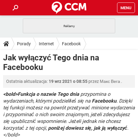
MENU
STRONA GŁÓWNA
YOUTUBE
TIKTOK
PORADY
Porady
Internet
Facebook
GRY
WHATSAPP
PlayStation
TIKTOK
DO POBRANIA
Jak wyłączyć Tego dnia na
SPOTIFY
NETFLIX
GRY
WHATSAPP
Facebooku
INSTAGRAM
ANDROID
FACEBOOK
TIKTOK
FORUM
SPOTIFY
NETFLIX
WINDOWS 10
GRY
WHATSAPP
Ostatnia aktualizacja:
19 wrz 2021 o 08:55
przez
Макс Вега
.
INSTAGRAM
COVID-19
FACEBOOK
TIKTOK
ARTYKUŁY
IOS
NETFLIX
WINDOWS 10
GRY
WHATSAPP
<bold>Funkcja o nazwie Tego dnia
przypomina o
INSTAGRAM
COVID-19
FACEBOOK
TIKTOK
wydarzeniach, którymi podzieliłeś się na
Facebooku
. Dzięki
SPOTIFY
NETFLIX
tej funkcji możesz na powrót przeżywać minione wydarzenia
WINDOWS 10
GRY
WHATSAPP
i przypominać o nich swoim znajomym, jeżeli zdecydujesz
INSTAGRAM
FACEBOOK
SPOTIFY
NETFLIX
się upublicznić wspomnienie. Jeżeli jednak nie chcesz
WINDOWS 10
korzystać z tej opcji,
poniżej dowiesz się, jak ją wyłączyć
.
INSTAGRAM
FACEBOOK
</bold>