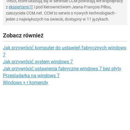
Treści, które ukazują się w serwisie CCM powstają we współpracy
z
ekspertami IT
i pod kierownictwem Jeana-François Pillou,
założyciela CCM.net. CCM to serwis o nowych technologiach -
jeden z największych na świecie, dostępny w 11 językach.
Zobacz również
Jak przywrócić komputer do ustawień fabrycznych windows
7
Jak przywrócić system windows 7
Jak przywrócić ustawienia fabryczne windows 7 bez płyty
Przeglądarka na windows 7
Windows + r komendy