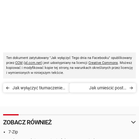
Ten dokument zatytułowany "Jak wyłączyć Tego dnia na Facebooku" opublikowany
przez
CCM
(
pl.ccm.net
) jest udostępniany na licencji
Creative Commons
. Możesz
kopiować i modyfikować kopie tej strony, na warunkach określonych przez licencję
i wymienionych w niniejszym tekście.
Jak wyłączyć tłumaczenie
Jak umieścić post z
postów na Facebooku
Facebooka na stronie
ZOBACZ RÓWNIEŻ
7-Zip