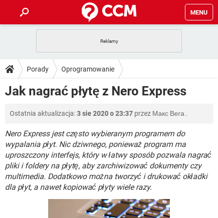
MENU
STRONA GŁÓWNA
YOUTUBE
TIKTOK
PORADY
Porady
Oprogramowanie
GRY
WHATSAPP
PlayStation
TIKTOK
DO POBRANIA
Jak nagrać płytę z Nero Express
SPOTIFY
NETFLIX
GRY
WHATSAPP
INSTAGRAM
ANDROID
FACEBOOK
TIKTOK
FORUM
Ostatnia aktualizacja:
3 sie 2020 o 23:37
przez
Макс Вега
.
SPOTIFY
NETFLIX
WINDOWS 10
GRY
WHATSAPP
INSTAGRAM
COVID-19
FACEBOOK
TIKTOK
Nero Express jest często wybieranym programem do
ARTYKUŁY
IOS
NETFLIX
wypalania płyt. Nic dziwnego, ponieważ program ma
WINDOWS 10
GRY
WHATSAPP
uproszczony interfejs, który w łatwy sposób pozwala nagrać
INSTAGRAM
COVID-19
FACEBOOK
TIKTOK
SPOTIFY
NETFLIX
pliki i foldery na płytę, aby zarchiwizować dokumenty czy
WINDOWS 10
GRY
WHATSAPP
multimedia. Dodatkowo można tworzyć i drukować okładki
INSTAGRAM
FACEBOOK
dla płyt, a nawet kopiować płyty wiele razy.
SPOTIFY
NETFLIX
WINDOWS 10
INSTAGRAM
FACEBOOK