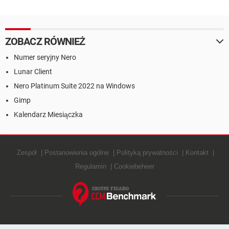
telefonem
powiadomienia Adobe
Acrobat Update
ZOBACZ RÓWNIEŻ
Numer seryjny Nero
Lunar Client
Nero Platinum Suite 2022 na Windows
Gimp
Kalendarz Miesiączka
Zespół
Postanowienia ogólne
Polityką prywatności
Kontakt
Regulamin
Cookiebeheer