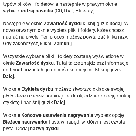
typów plików i folderów, a następnie w prawym oknie
wybierz
rodzaj nośnika
(CD, DVD, Blue-ray).
Następnie w oknie
Zawartość dysku
kliknij guzik
Dodaj
. W
nowo otwartym oknie wybierz pliki i foldery, które chcesz
nagrać na płycie. Ten proces możesz powtarzać kilka razy.
Gdy zakończysz, kliknij
Zamknij
.
Wszystkie wybrane pliki i foldery zostaną wyświetlone w
oknie
Zawartość dysku
. Tutaj także znajdziesz informacje
na temat pozostałego na nośniku miejsca. Kliknij guzik
Dalej
.
W oknie
Etykieta dysku
możesz stworzyć okładkę swojej
płyty. Jeżeli chcesz pominąć ten krok, odznacz opcję drukuj
etykietę i naciśnij guzik
Dalej
.
W oknie
Końcowe ustawienia nagrywania
wybierz opcję
Bieżąca nagrywarka
i ustaw napęd, w którym jest czysta
płyta. Dodaj
nazwę dysku
.