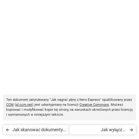
Ten dokument zatytułowany "Jak nagrać płytę z Nero Express" opublikowany przez
CCM
(
pl.ccm.net
) jest udostępniany na licencji
Creative Commons
. Możesz
kopiować i modyfikować kopie tej strony, na warunkach określonych przez licencję
i wymienionych w niniejszym tekście.
Jak skanować dokumenty
Jak wyłączyć