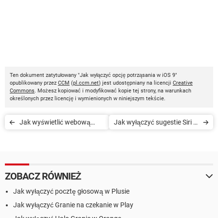
Ten dokument zatytułowany "Jak wyłączyć opcję potrząsania w iOS 9"
opublikowany przez
CCM
(
pl.ccm.net
) jest udostępniany na licencji
Creative
Commons
. Możesz kopiować i modyfikować kopie tej strony, na warunkach
określonych przez licencję i wymienionych w niniejszym tekście.
Jak wyświetlić webową
Jak wyłączyć sugestie Siri w
wersję strony w Safari na
iOS 9
iOS
ZOBACZ RÓWNIEŻ
Jak wyłączyć pocztę głosową w Plusie
Jak wyłączyć Granie na czekanie w Play