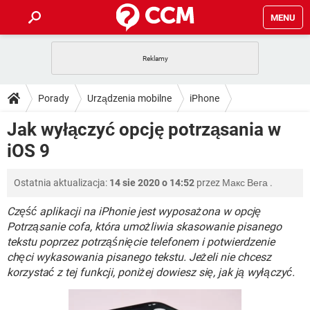
MENU
STRONA GŁÓWNA
YOUTUBE
TIKTOK
PORADY
Porady
Urządzenia mobilne
iPhone
GRY
WHATSAPP
PlayStation
TIKTOK
DO POBRANIA
Jak wyłączyć opcję potrząsania w
SPOTIFY
NETFLIX
GRY
WHATSAPP
iOS 9
INSTAGRAM
ANDROID
FACEBOOK
TIKTOK
FORUM
SPOTIFY
NETFLIX
WINDOWS 10
GRY
WHATSAPP
Ostatnia aktualizacja:
14 sie 2020 o 14:52
przez
Макс Вега
.
INSTAGRAM
COVID-19
FACEBOOK
TIKTOK
ARTYKUŁY
IOS
NETFLIX
WINDOWS 10
GRY
WHATSAPP
Część aplikacji na iPhonie jest wyposażona w opcję
INSTAGRAM
COVID-19
FACEBOOK
TIKTOK
Potrząsanie cofa, która umożliwia skasowanie pisanego
SPOTIFY
NETFLIX
tekstu poprzez potrząśnięcie telefonem i potwierdzenie
WINDOWS 10
GRY
WHATSAPP
chęci wykasowania pisanego tekstu. Jeżeli nie chcesz
INSTAGRAM
FACEBOOK
SPOTIFY
NETFLIX
korzystać z tej funkcji, poniżej dowiesz się, jak ją wyłączyć.
WINDOWS 10
INSTAGRAM
FACEBOOK