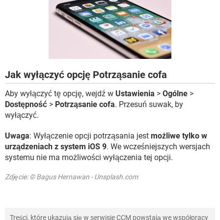
WINDOWS 10
Jak wyłączyć opcję Potrząsanie cofa
Aby wyłączyć tę opcję, wejdź w
Ustawienia
>
Ogólne
>
Dostępność
>
Potrząsanie cofa
. Przesuń suwak, by
wyłączyć.
Uwaga
: Wyłączenie opcji potrząsania jest
możliwe tylko w
urządzeniach z system iOS 9
. We wcześniejszych wersjach
systemu nie ma możliwości wyłączenia tej opcji.
Zdjęcie: © Bagus Hernawan - Unsplash.com
Treści, które ukazują się w serwisie CCM powstają we współpracy