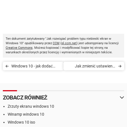
Ten dokument zatytułowany "Jak rozwiązać problem typu niebieski ekran w
Windows 10" opublikowany przez
CCM
(
pl.ccm.net
) jest udostępniany na licencji
Creative Commons
. Możesz kopiować i modyfikować kopie tej strony, na
warunkach określonych przez licencję i wymienionych w niniejszym tekście.
Windows 10 - jak dodać
Jak zmienić ustawienia
Biblioteki w Eksploratorze
prywatności w Windowsie
plików
10
ZOBACZ RÓWNIEŻ
Zrzuty ekranu windows 10
Winamp windows 10
Windows 10 iso