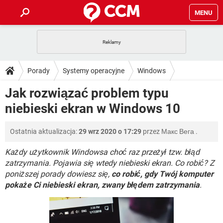
MENU
STRONA GŁÓWNA
YOUTUBE
TIKTOK
PORADY
Porady
Systemy operacyjne
Windows
GRY
WHATSAPP
PlayStation
TIKTOK
DO POBRANIA
Jak rozwiązać problem typu
Windows 10
SPOTIFY
NETFLIX
GRY
WHATSAPP
niebieski ekran w Windows 10
INSTAGRAM
ANDROID
FACEBOOK
TIKTOK
FORUM
SPOTIFY
NETFLIX
WINDOWS 10
GRY
WHATSAPP
Ostatnia aktualizacja:
29 wrz 2020 o 17:29
przez
Макс Вега
.
INSTAGRAM
COVID-19
FACEBOOK
TIKTOK
ARTYKUŁY
IOS
NETFLIX
WINDOWS 10
GRY
WHATSAPP
Każdy użytkownik Windowsa choć raz przeżył tzw. błąd
INSTAGRAM
COVID-19
FACEBOOK
TIKTOK
zatrzymania. Pojawia się wtedy niebieski ekran. Co robić? Z
SPOTIFY
NETFLIX
poniższej porady dowiesz się,
co robić, gdy Twój komputer
WINDOWS 10
GRY
WHATSAPP
pokaże Ci niebieski ekran, zwany błędem zatrzymania
INSTAGRAM
FACEBOOK
.
SPOTIFY
NETFLIX
WINDOWS 10
INSTAGRAM
FACEBOOK