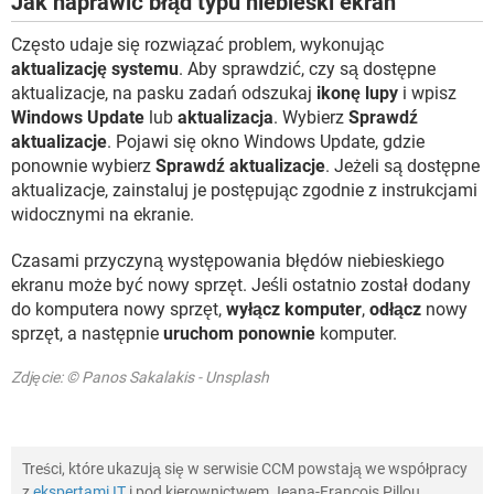
Jak naprawić błąd typu niebieski ekran
Często udaje się rozwiązać problem, wykonując
aktualizację systemu
. Aby sprawdzić, czy są dostępne
aktualizacje, na pasku zadań odszukaj
ikonę lupy
i wpisz
Windows Update
lub
aktualizacja
. Wybierz
Sprawdź
aktualizacje
. Pojawi się okno Windows Update, gdzie
ponownie wybierz
Sprawdź aktualizacje
. Jeżeli są dostępne
aktualizacje, zainstaluj je postępując zgodnie z instrukcjami
widocznymi na ekranie.
Czasami przyczyną występowania błędów niebieskiego
ekranu może być nowy sprzęt. Jeśli ostatnio został dodany
do komputera nowy sprzęt,
wyłącz komputer
,
odłącz
nowy
sprzęt, a następnie
uruchom ponownie
komputer.
Zdjęcie: © Panos Sakalakis - Unsplash
Treści, które ukazują się w serwisie CCM powstają we współpracy
z
ekspertami IT
i pod kierownictwem Jeana-François Pillou,