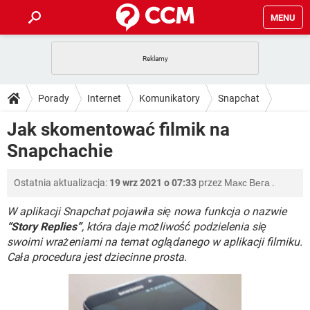
MENU
STRONA GŁÓWNA
YOUTUBE
TIKTOK
PORADY
Porady
Internet
Komunikatory
Snapchat
GRY
WHATSAPP
PlayStation
TIKTOK
DO POBRANIA
Jak skomentować filmik na
SPOTIFY
NETFLIX
GRY
WHATSAPP
Snapchachie
INSTAGRAM
ANDROID
FACEBOOK
TIKTOK
FORUM
SPOTIFY
NETFLIX
WINDOWS 10
GRY
WHATSAPP
Ostatnia aktualizacja:
19 wrz 2021 o 07:33
przez
Макс Вега
.
INSTAGRAM
COVID-19
FACEBOOK
TIKTOK
ARTYKUŁY
IOS
NETFLIX
WINDOWS 10
GRY
WHATSAPP
W aplikacji Snapchat pojawiła się nowa funkcja o nazwie
INSTAGRAM
COVID-19
FACEBOOK
TIKTOK
“Story Replies”
, która daje możliwość podzielenia się
SPOTIFY
NETFLIX
swoimi wrażeniami na temat oglądanego w aplikacji filmiku.
WINDOWS 10
GRY
WHATSAPP
Cała procedura jest dziecinne prosta.
INSTAGRAM
FACEBOOK
SPOTIFY
NETFLIX
WINDOWS 10
INSTAGRAM
FACEBOOK